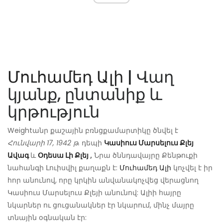
Մուհամեդ Ալի
| Վաղ
կյանք, ընտանիք և
կրթություն
Weightանր քաշային բռնցքամարտիկը ծնվել է
Հունվարի 17, 1942 թ.
դեպի
Կասիուս Մարսելուս Քլեյ
Ավագ
և
Օդեսա Լի Քլեյ
,
Նրա ծննդավայրը Քենթուքի
նահանգի Լուիսվիլ քաղաքն է:
Մուհամեդ Ալի
կոչվել է իր
հոր անունով, որը կրկին անվանակոչվեց վերացնող
Կասիուս Մարսելուս Քլեյի անունով: Ալիի հայրը
նկարներ ու ցուցանակներ էր նկարում, մինչ մայրը
տնային օգնական էր: