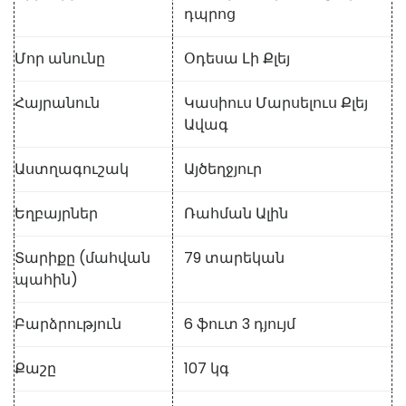
դպրոց
Մոր անունը
Օդեսա Լի Քլեյ
Հայրանուն
Կասիուս Մարսելուս Քլեյ
Ավագ
Աստղագուշակ
Այծեղջյուր
Եղբայրներ
Ռահման Ալին
Տարիքը (մահվան
79 տարեկան
պահին)
Բարձրություն
6 ֆուտ 3 դյույմ
Քաշը
107 կգ