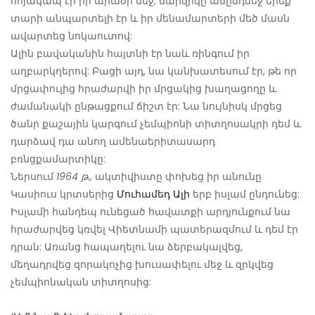
հոյակապ էր իր արածի մեջ; մարզիկը անընդմեջ երեք
տարի անպարտելի էր և իր մենամարտերի մեծ մասն
ավարտեց նոկաուտով:
Ալին բավականին հայտնի էր նաև ռինգում իր
աղբարկղերով: Բացի այդ, նա կանխատեսում էր, թե որ
մրցափուլից հրաժարվի իր մրցակից խաղացողը և
ժամանակի ընթացքում ճիշտ էր: Նա նույնիսկ մրցեց
ծանր քաշային կարգում չեմպիոնի տիտղոսակրի դեմ և
դարձավ դա անող ամենաերիտասարդ
բռնցքամարտիկը:
Ներսում
1964 թ.,
ակտիվիստը փոխեց իր անունը
Կասիուս կրտսերից
Մուհամեդ Ալի
երբ իսլամ ընդունեց:
Իսլամի հանդեպ ունեցած հավատքի արդյունքում նա
հրաժարվեց կռվել Վիետնամի պատերազմում և դեմ էր
դրան: Առանց հապաղելու նա ձերբակալվեց,
մեղադրվեց զորակոչից խուսափելու մեջ և զրկվեց
չեմպիոնական տիտղոսից: