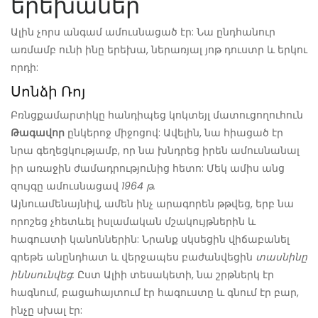
երեխաներ
Ալին չորս անգամ ամուսնացած էր: Նա ընդհանուր
առմամբ ունի ինը երեխա, ներառյալ յոթ դուստր և երկու
որդի:
Սոնձի Ռոյ
Բռնցքամարտիկը հանդիպեց կոկտեյլ մատուցողուհուն
Թագավոր
ընկերոջ միջոցով: Ավելին, նա հիացած էր
նրա գեղեցկությամբ, որ նա խնդրեց իրեն ամուսնանալ
իր առաջին ժամադրությունից հետո: Մեկ ամիս անց
զույգը ամուսնացավ
1964 թ.
Այնուամենայնիվ, ամեն ինչ արագորեն թթվեց, երբ նա
որոշեց չհետևել իսլամական մշակույթներին և
հագուստի կանոններին: Նրանք սկսեցին վիճաբանել
գրեթե անընդհատ և վերջապես բաժանվեցին
տասնինը
իննսունվեց:
Ըստ Ալիի տեսակետի, նա շրթներկ էր
հագնում, բացահայտում էր հագուստը և գնում էր բար,
ինչը սխալ էր: