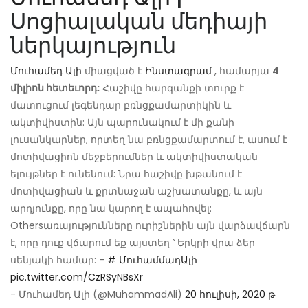
Սոցիալական մեդիայի
ներկայություն
Մուհամեդ Ալի
միացված է
Ինստագրամ
, համարյա
4
միլիոն հետեւորդ:
Հաշիվը հարգանքի տուրք է
մատուցում լեգենդար բռնցքամարտիկին և
ակտիվիստին: Այն պարունակում է մի քանի
լուսանկարներ, որտեղ նա բռնցքամարտում է, ասում է
մոտիվացիոն մեջբերումներ և ակտիվիստական ​​
ելույթներ է ունենում: Նրա հաշիվը խթանում է
մոտիվացիան և քրտնաջան աշխատանքը, և այն
արդյունքը, որը նա կարող է ապահովել:
Othersառայությունները ուրիշներին այն վարձավճարն
է, որը դուք վճարում եք այստեղ ՝ Երկրի վրա ձեր
սենյակի համար: -
# ՄուհամմադԱլի
pic.twitter.com/CzRSyNBsXr
- Մուհամեդ Ալի (@MuhammadAli)
20 հուլիսի, 2020 թ