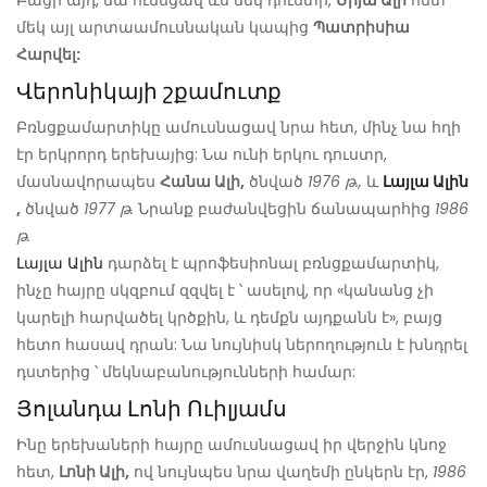
Բացի այդ, նա ունեցավ ևս մեկ դուստր,
Միյա Ալի
հետ
մեկ այլ արտաամուսնական կապից
Պատրիսիա
Հարվել:
Վերոնիկայի շքամուտք
Բռնցքամարտիկը ամուսնացավ նրա հետ, մինչ նա հղի
էր երկրորդ երեխայից: Նա ունի երկու դուստր,
մասնավորապես
Հանա Ալի,
ծնված
1976 թ.,
և
Լայլա Ալին
,
ծնված
1977 թ.
Նրանք բաժանվեցին ճանապարհից
1986
թ.
Լայլա Ալին
դարձել է պրոֆեսիոնալ բռնցքամարտիկ,
ինչը հայրը սկզբում զզվել է ՝ ասելով, որ «կանանց չի
կարելի հարվածել կրծքին, և դեմքն այդքանն է», բայց
հետո հասավ դրան: Նա նույնիսկ ներողություն է խնդրել
դստերից ՝ մեկնաբանությունների համար:
Յոլանդա Լոնի Ուիլյամս
Ինը երեխաների հայրը ամուսնացավ իր վերջին կնոջ
հետ,
Լոնի Ալի,
ով նույնպես նրա վաղեմի ընկերն էր,
1986