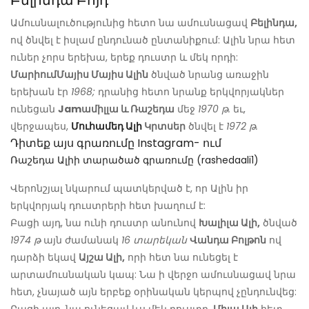
Բելինդա Բոյդ
Ամուսնալուծությունից հետո նա ամուսնացավ
Բելինդա,
ով ծնվել է իսլամ ընդունած ընտանիքում: Ալին նրա հետ
ուներ չորս երեխա, երեք դուստր և մեկ որդի:
Մարիում
Մայիս Մայիս Ալին
ծնված նրանց առաջին
երեխան էր
1968;
դրանից հետո նրանք երկվորյակներ
ունեցան
Jamամիլլա և Ռաշեդա
մեջ
1970 թ.
եւ,
վերջապես,
Մուհամեդ Ալի
Կրտսեր
ծնվել է
1972 թ.
Դիտեք այս գրառումը Instagram- ում
Ռաշեդա Ալիի տարածած գրառումը (rashedaali1)
Վերոնշյալ նկարում պատկերված է, որ Ալին իր
երկվորյակ դուստրերի հետ խաղում է:
Բացի այդ, նա ունի դուստր անունով
Խալիլա Ալի,
ծնված
1974 թ
այն ժամանակ
16 տարեկան
Վանդա Բոլթոն
ով
դարձի եկավ
Այշա Ալի,
որի հետ նա ունեցել է
արտամուսնական կապ: Նա ի վերջո ամուսնացավ նրա
հետ, չնայած այն երբեք օրինական կերպով չընդունվեց: