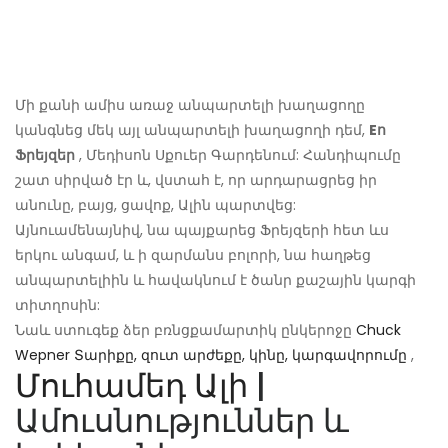
Մի քանի ամիս առաջ անպարտելի խաղացողը
կանգնեց մեկ այլ անպարտելի խաղացողի դեմ,
Eո
Ֆրեյզեր
, Մեդիսոն Սքուեր Գարդենում: Հանդիպումը
շատ սիրված էր և, վստահ է, որ արդարացրեց իր
անունը, բայց, ցավոք, Ալին պարտվեց:
Այնուամենայնիվ, նա պայքարեց Ֆրեյզերի հետ ևս
երկու անգամ, և ի զարմանս բոլորի, նա հաղթեց
անպարտելիին և հավակնում է ծանր քաշային կարգի
տիտղոսին:
Նաև ստուգեք ձեր բռնցքամարտիկ ընկերոջը
Chuck
Wepner Տարիքը, զուտ արժեքը, կինը, կարգավորումը
,
Մուհամեդ Ալի
|
Ամուսնություններ և