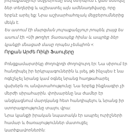
յուրաքանչյուր մեջբերումը ձեզ ստիպում է ցած նետվել
ձեր տեղերից և աշխատել այն ամենադժվարը, որը
երբևէ արել եք: Նրա աշխարհահռչակ մեջբերումներից
մեկն է.
Ես ատում էի մարզման յուրաքանչյուր րոպեն, բայց ես
ասում էի. «Մի թողիր: Տառապեք հիմա և ապրեք ձեր
կյանքի մնացած մասը որպես չեմպիոն »:
Որքան Արժե Ռիկի Ֆաուլերը
Բռնցքամարտիկը ժողովրդի ժողովուրդ էր: Նա սիրում էր
հանդիպել իր երկրպագուներին և լսել, թե ինչպես է նա
ոգեշնչել նրանց կամ օգնել նրանց հաղթահարել
վախերն ու անվստահությունը: Նա երբեք ինքնագիր չի
մերժի սիրահարին. փոխարենը նա ժամեր էր
անցկացնում մարդկանց հետ հանդիպելու և նրանց իր
ստորագրությունը տալու վրա:
Նրա կյանքի իրական նպատակն էր ապրել ուրիշների
համար և ծառայություններ մատուցել
կարիքավորներին: