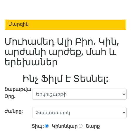
Մարզիկ
Մուհամեդ Ալի Բիո. Կին,
արժանի արժեք, մահ և
երեխաներ
Ինչ Ֆիլմ Է Տեսնել:
Շաբաթվա
Օրը.
Ժանրը:
Տիպ:
Կինոնկար
Շարք