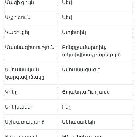
Մազի գույն
Սեվ
Աչքի գույն
Սեվ
Կառուցել
Ատլետիկ
Մասնագիտություն
Բռնցքամարտիկ,
ակտիվիստ, բարեգործ
Ամուսնական
Ամուսնացած է
կարգավիճակը
Կինը
Յոլանդա Ուիլյամս
Երեխաներ
Ինը
Աշխատավարձ
Անհասանելի
Netուտ արժե
50 միլիոն դոլար