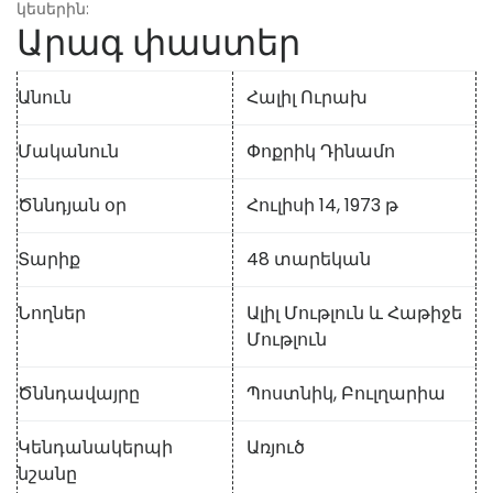
կեսերին:
Արագ փաստեր
Անուն
Հալիլ Ուրախ
Մականուն
Փոքրիկ Դինամո
Ծննդյան օր
Հուլիսի 14, 1973 թ
Տարիք
48 տարեկան
Նողներ
Ալիլ Մութլուն և Հաթիջե
Մութլուն
Ծննդավայրը
Պոստնիկ, Բուլղարիա
Կենդանակերպի
Առյուծ
նշանը