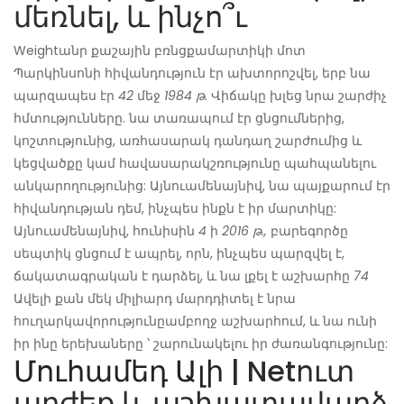
մեռնել, և ինչո՞ւ
Weightանր քաշային բռնցքամարտիկի մոտ
Պարկինսոնի հիվանդություն էր ախտորոշվել, երբ նա
պարզապես էր
42
մեջ
1984 թ.
Վիճակը խլեց նրա շարժիչ
հմտությունները. նա տառապում էր ցնցումներից,
կոշտությունից, առհասարակ դանդաղ շարժումից և
կեցվածքը կամ հավասարակշռությունը պահպանելու
անկարողությունից: Այնուամենայնիվ, նա պայքարում էր
հիվանդության դեմ, ինչպես ինքն է իր մարտիկը:
Այնուամենայնիվ, հունիսին
4
ի
2016 թ.,
բարեգործը
սեպտիկ ցնցում է ապրել, որն, ինչպես պարզվել է,
ճակատագրական է դարձել, և նա լքել է աշխարհը
74
Ավելի քան մեկ միլիարդ մարդ
դիտել է նրա
հուղարկավորությունը
ամբողջ աշխարհում, և նա ունի
իր ինը երեխաները ՝ շարունակելու իր ժառանգությունը:
Մուհամեդ Ալի
| Netուտ
արժեք և աշխատավարձ