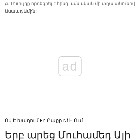
թ.
Theույգը որդեգրել է հինգ ամսական մի տղա անունով
Ասաադ Ամին:
ad
Ով Է Խաղում Eո Բաքը Nfl- Ում
Երբ արեց
Մուհամեդ Ալի