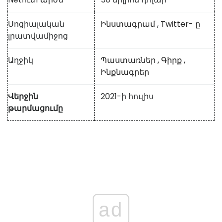
Սոցիալական
Ինստագրամ
,
Twitter- ը
լրատվամիջոց
Աղջիկ
Պաստառներ
,
Գիրք
,
Ինքնագրեր
Վերջին
2021-ի հուլիս
թարմացումը
ad