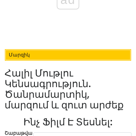
Մարզիկ
Հալիլ Մութլու
Կենսագրություն.
Ծանրամարտիկ,
մարզում և զուտ արժեք
Ինչ Ֆիլմ Է Տեսնել:
Շաբաթվա