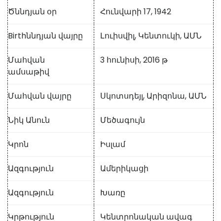
Ծննդյան օր
Հունվարի 17, 1942
Birthննդյան վայրը
Լուիսվիլ, Կենտուկի, ԱՄՆ
Մահվան
3 հունիսի, 2016 թ
ամսաթիվ
Մահվան վայրը
Սկոտսդեյլ, Արիզոնա, ԱՄՆ
Նիկ Անուն
Մեծագույն
Կրոն
Իսլամ
Ազգություն
Ամերիկացի
Ազգություն
Խառը
Կրթություն
Կենտրոնական ավագ