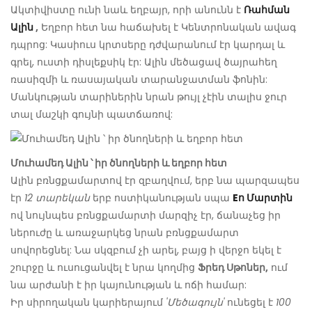
Ակտիվիստը ունի նաև եղբայր, որի անունն է
Ռահման
Ալին
,
Եղբոր հետ նա հաճախել է Կենտրոնական ավագ
դպրոց: Կասիուս կրտսերը դժվարանում էր կարդալ և
գրել, ուստի դիսլեքսիկ էր: Ալին մեծացավ ծայրահեղ
ռասիզմի և ռասայական տարանջատման ֆոնին:
Մանկության տարիներին նրան թույլ չէին տալիս ջուր
տալ մաշկի գույնի պատճառով:
Մուհամեդ Ալին ՝ իր ծնողների և եղբոր հետ
Ալին բռնցքամարտով էր զբաղվում, երբ նա պարզապես
էր
12 տարեկան
երբ ոստիկանության սպա
Eո Մարտին
ով նույնպես բռնցքամարտի մարզիչ էր, ճանաչեց իր
ներուժը և առաջարկեց նրան բռնցքամարտ
սովորեցնել: Նա սկզբում չի արել, բայց ի վերջո եկել է
շուրջը և ուսուցանվել է նրա կողմից
Ֆրեդ Սթոներ,
ում
նա արժանի է իր կայունության և ոճի համար:
Իր սիրողական կարիերայում
'Մեծագույն'
ունեցել է
100