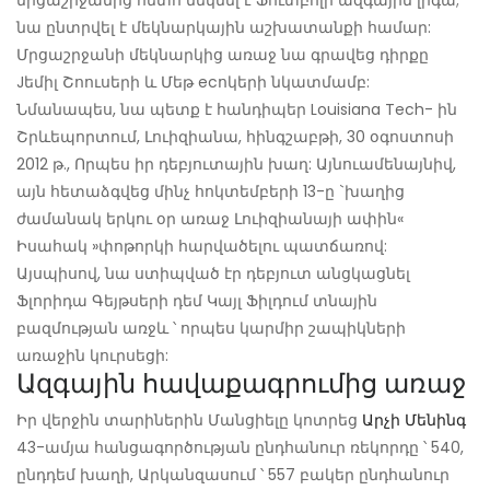
մրցաշրջանից հետո մեկնել է Ֆուտբոլի ազգային լիգա;
նա ընտրվել է մեկնարկային աշխատանքի համար:
Մրցաշրջանի մեկնարկից առաջ նա գրավեց դիրքը
Jեմիլ Շոուսերի և Մեթ ecոկերի նկատմամբ:
Նմանապես, նա պետք է հանդիպեր Louisiana Tech- ին
Շրևեպորտում, Լուիզիանա, հինգշաբթի, 30 օգոստոսի
2012 թ., Որպես իր դեբյուտային խաղ: Այնուամենայնիվ,
այն հետաձգվեց մինչ հոկտեմբերի 13-ը `խաղից
ժամանակ երկու օր առաջ Լուիզիանայի ափին«
Իսահակ »փոթորկի հարվածելու պատճառով:
Այսպիսով, նա ստիպված էր դեբյուտ անցկացնել
Ֆլորիդա Գեյթսերի դեմ Կայլ Ֆիլդում տնային
բազմության առջև ՝ որպես կարմիր շապիկների
առաջին կուրսեցի:
Ազգային հավաքագրումից առաջ
Իր վերջին տարիներին Մանցիելը կոտրեց
Արչի Մենինգ
43-ամյա հանցագործության ընդհանուր ռեկորդը ՝ 540,
ընդդեմ խաղի, Արկանզասում ՝ 557 բակեր ընդհանուր