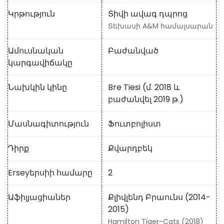
Կրթություն
Տիվի ավագ դպրոց
Տեխասի A&M համալսարան
Ամուսնական
Բաժանված
կարգավիճակը
Նախկին կինը
Bre Tiesi (մ. 2018 և
բաժանվել 2019 թ.)
Մասնագիտություն
Ֆուտբոլիստ
Դիրք
Քվարդբեկ
Erseyերսիի համարը
2
Աֆիլյացիաներ
Քլիվլենդ Բրաունս (2014-
2015)
Hamilton Tiger-Cats (2018)