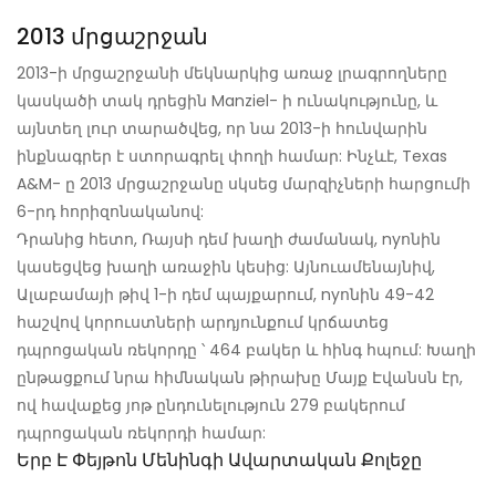
2013 մրցաշրջան
2013-ի մրցաշրջանի մեկնարկից առաջ լրագրողները
կասկածի տակ դրեցին Manziel- ի ունակությունը, և
այնտեղ լուր տարածվեց, որ նա 2013-ի հունվարին
ինքնագրեր է ստորագրել փողի համար: Ինչևէ, Texas
A&M- ը 2013 մրցաշրջանը սկսեց մարզիչների հարցումի
6-րդ հորիզոնականով:
Դրանից հետո, Ռայսի դեմ խաղի ժամանակ, nyոնին
կասեցվեց խաղի առաջին կեսից: Այնուամենայնիվ,
Ալաբամայի թիվ 1-ի դեմ պայքարում, nyոնին 49-42
հաշվով կորուստների արդյունքում կրճատեց
դպրոցական ռեկորդը ՝ 464 բակեր և հինգ հպում: Խաղի
ընթացքում նրա հիմնական թիրախը Մայք Էվանսն էր,
ով հավաքեց յոթ ընդունելություն 279 բակերում
դպրոցական ռեկորդի համար:
Երբ Է Փեյթոն Մենինգի Ավարտական ​​քոլեջը