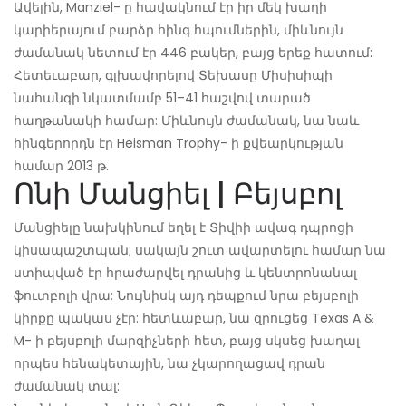
Ավելին, Manziel- ը հավակնում էր իր մեկ խաղի
կարիերայում բարձր հինգ հպումներին, միևնույն
ժամանակ նետում էր 446 բակեր, բայց երեք հատում:
Հետեւաբար, գլխավորելով Տեխասը Միսիսիպի
նահանգի նկատմամբ 51–41 հաշվով տարած
հաղթանակի համար: Միևնույն ժամանակ, նա նաև
հինգերորդն էր Heisman Trophy- ի քվեարկության
համար 2013 թ.
Ոնի Մանցիել | Բեյսբոլ
Մանցիելը նախկինում եղել է Տիվիի ավագ դպրոցի
կիսապաշտպան; սակայն շուտ ավարտելու համար նա
ստիպված էր հրաժարվել դրանից և կենտրոնանալ
ֆուտբոլի վրա: Նույնիսկ այդ դեպքում նրա բեյսբոլի
կիրքը պակաս չէր: հետևաբար, նա զրուցեց Texas A &
M- ի բեյսբոլի մարզիչների հետ, բայց սկսեց խաղալ
որպես հենակետային, նա չկարողացավ դրան
ժամանակ տալ: