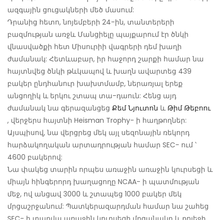
ազգային ցուցակների մեծ մասում:
Դրանից հետո, նոյեմբերի 24-ին, տանտերերի
բազմության առջև Մանցիելը պայքարում էր ծնկի
վնասվածքի հետ Միսուրիի վագրերի դեմ խաղի
ժամանակ: Հետևաբար, իր հաջորդ շարքի համար նա
հայտնվեց ծնկի թևկապով և խաղն ավարտեց 439
բակեր ընդհանուր խախտմամբ, ներառյալ երեք
անցողիկ և երկու շտապ տա-դաուն: Հենց այդ
ժամանակ նա գերազանցեց
Քեմ Նյուտոն
և
Թիմ Թեբոու
, վերջերս հայտնի Heisman Trophy- ի հաղթողներ:
Այսպիսով, նա վերցրեց մեկ այլ սեզոնային ռեկորդ
հարձակողական արտադրության համար SEC- ում ՝
4600 բակերով:
Նա փակեց տարին որպես առաջին առաջին կուրսեցի և
միայն հինգերորդ խաղացողը NCAA- ի պատմության
մեջ, ով անցավ 3000 և շտապեց 1000 բակեր մեկ
մրցաշրջանում: Պատկերազարդման համար նա շահեց
SEC- ի տարվա առաջին կուրսեցի մրցանակը և քոլեջի