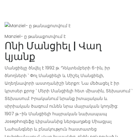
Manziel- ը թանաքոտվում է
Ոնի Մանցիել | Վաղ
կյանք
Մանցիելը ծնվել է 1992 թ. Դեկտեմբերի 6-ին, իր
ծնողների ՝ Փոլ Մանցիելի և Միշել Մանցիելի,
Աղեղնավորի աստղանիշի ներքո: Նա մեծացել է իր
կրտսեր քրոջ ՝ Մերի Մանցիելի հետ միասին, Տեխասում ՝
Տեխասում: Իրականում նրանք իտալական և
սիրիական ծագում ունեն նրա մայրական կողմից:
1907 թ.-ին Մանցիելի հայրական նախապապ
Josephոզեֆը Լիբանանից ներգաղթեց Միացյալ
Նահանգներ և բնակություն հաստատեց
Լուիզիանայում: Վաղ հասակից ,ոնին ոգևորված և