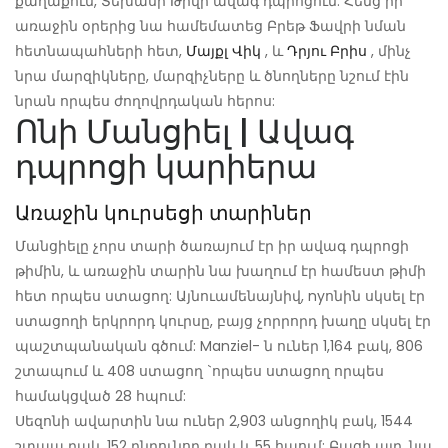
քաղաքում, Տեխասի Թիվի ավագ դպրոցում: Հենց իր
առաջին օրերից նա համեմատեց Բրեթ Ֆավրի նման
հետնապահների հետ,
Մայքլ Վիկ
, և
Դրյու Բրիս
, մինչ
նրա մարզիկները, մարզիչները և ծնողները նշում էին
նրան որպես ժողովրդական հերոս:
Ոնի Մանցիել | Ավագ
դպրոցի կարիերա
Առաջին կուրսեցի տարիներ
Մանցիելը չորս տարի ծառայում էր իր ավագ դպրոցի
թիմին, և առաջին տարին նա խաղում էր համեստ թիմի
հետ որպես ստացող: Այնուամենայնիվ, nyոնին սկսել էր
ստացողի երկրորդ կուրսը, բայց չորրորդ խաղը սկսել էր
պաշտպանական գծում: Manziel- ն ուներ 1,164 բակ, 806
շտապում և 408 ստացող `որպես ստացող որպես
համակցված 28 հպում:
Սեզոնի ավարտին նա ուներ 2,903 անցողիկ բակ, 1544
շտապ բակ, 152 ընդունող բակ և 55 հպում: Բացի այդ, նա