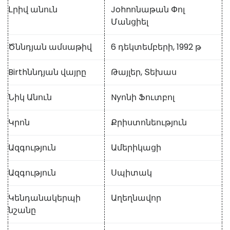
Լրիվ անուն
Johnոնաթան Փոլ
Մանցիել
Ծննդյան ամսաթիվ
6 դեկտեմբերի, 1992 թ
Birthննդյան վայրը
Թայլեր, Տեխաս
Նիկ Անուն
Nyոնի Ֆուտբոլ
Կրոն
Քրիստոնեություն
Ազգություն
Ամերիկացի
Ազգություն
Սպիտակ
Կենդանակերպի
Աղեղնավոր
նշանը