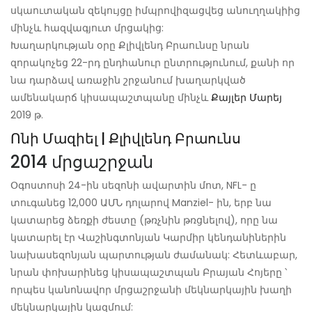
սկաուտական ​​զեկույցը իմպրովիզացվեց անուղղակիից
մինչև հազվագյուտ մրցակից:
Խաղարկության օրը Քլիվլենդ Բրաունսը նրան
զորակոչեց 22-րդ ընդհանուր ընտրությունում, քանի որ
նա դարձավ առաջին շրջանում խաղարկված
ամենակարճ կիսապաշտպանը մինչև
Քայլեր Մարեյ
2019 թ.
Ոնի Մազիել | Քլիվլենդ Բրաունս
2014 մրցաշրջան
Օգոստոսի 24-ին սեզոնի ավարտին մոտ, NFL- ը
տուգանեց 12,000 ԱՄՆ դոլարով Manziel- ին, երբ նա
կատարեց ձեռքի ժեստը (թռչնին թռցնելով), որը նա
կատարել էր Վաշինգտոնյան Կարմիր կենդանիներին
նախասեզոնյան պարտության ժամանակ: Հետևաբար,
նրան փոխարինեց կիսապաշտպան Բրայան Հոյերը ՝
որպես կանոնավոր մրցաշրջանի մեկնարկային խաղի
մեկնարկային կազմում: