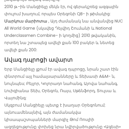
2010 թ.-ին Մանցիելը մեկն էր, ով գերակշռեց ազգային
փուլում խաղում, որպես Օրեգոնի QB- ի թիմակից:
Մարկուս մարիոտա
, Այդ ժամանակ նա անվանվեց NUC
All World Game (սկսվեց Դեյվիդ Շումանի և National
Underclassmen Combine- ի կողմից) 2010 թվականին,
որտեղ նա շտապեց ավելի քան 100 բակեր և նետեց
ավելի քան 200:
Ավագ դպրոցի ավարտ
Երբ Մանցիելը լքում էր ավագ դպրոցը, նրան շատ էին
փնտրում այլ համալսարանները և Տեխասի A&M- ն,
նույնպես; Բեյլոր, Կոլորադո նահանգ, Այովա նահանգ,
Լուիզիանա Տեխ, Օրեգոն, Ռայս, Սթենֆորդ, Տուլսա և
Վայոմինգ:
Սկզբում Մանցիելը պետք է խաղար Օրեգոնում;
այնուամենայնիվ, այն ժամանակվա
կիսապաշտպանների մարզիչ Թոմ Ռոսլիի
ազդեցությունը փոխեց նրա նվիրվածությունը «Ագեսի»