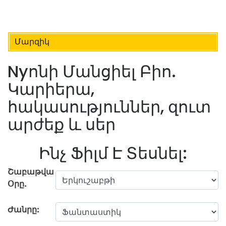
Մարզիկ
Nyոնի Մանցիել Բիո.
Կարիերա,
հակասություններ, զուտ
արժեք և սեր
Ինչ Ֆիլմ Է Տեսնել:
Շաբաթվա
Օրը.
Ժանրը: