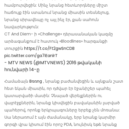
համբուրվեցին: Մինչ նրանց հետևորդները միշտ
հաճույք էին ստանում նրանց միասին տեսնելուց,
նրանց սիրավեպը ոչ այլ ինչ էր, քան սահուն
նավարկություն:
CT And Diem- ի «Challenge» դերասանական կազմը
արձագանքում է հատուկ «Bloodlines» հարգանքի
տուրքին
https://t.co/Ft2gwSnCDB
pic.twitter.com/ga7iEanlrT
- MTV NEWS (@MTVNEWS)
2016 թվականի
հունվարի 14-ը
Համաձայն
Bռռոց
, նրանք բաժանվեցին և այնքան շատ
հետ եկան միասին, որ դժվար էր էջանիշեր պահել
կատարվածի մասին: Չնայած վերելքներին ու
վայրէջքներին, նրանք կիսվեցին բավականին լարված
պահերով, որոնք երկրպագուները երբեք չեն մոռանա:
Սա ներառում է այն ժամանակը, երբ նրանք կարմիր
գորգի վրա կիսում էին որոշ PDA, նույնիսկ եթե նրանք