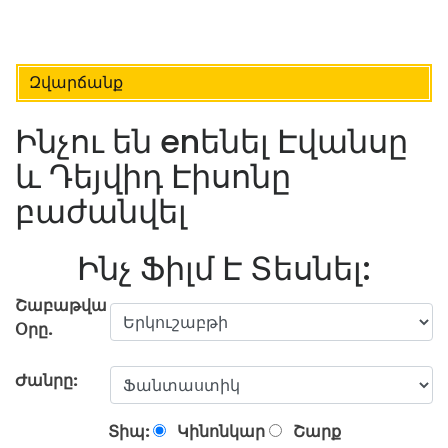
Զվարճանք
Ինչու են enենել Էվանսը
և Դեյվիդ Էիսոնը
բաժանվել
Ինչ Ֆիլմ Է Տեսնել:
Շաբաթվա
Օրը.
Ժանրը:
Տիպ:
Կինոնկար
Շարք