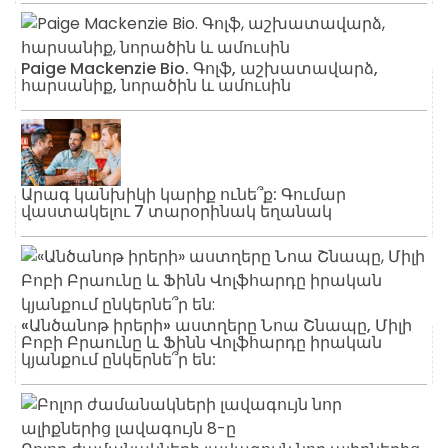
Paige Mackenzie Bio. Գոլֆ, աշխատավարձ,
հարսանիք, նորածին և ամուսին
Արագ կանխիկի կարիք ունե՞ք: Գումար
վաստակելու 7 տարօրինակ եղանակ
«Անծանոթ իրերի» աստղերը Նոա Շնապը, Միլի
Բոբի Բրաունը և Ֆինն Վոլֆհարդը իրական
կյանքում ընկերնե՞ր են: