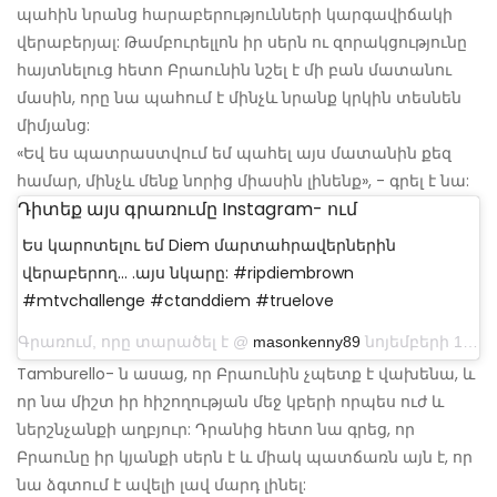
պահին նրանց հարաբերությունների կարգավիճակի
վերաբերյալ: Թամբուրելլոն իր սերն ու զորակցությունը
հայտնելուց հետո Բրաունին նշել է մի բան մատանու
մասին, որը նա պահում է մինչև նրանք կրկին տեսնեն
միմյանց:
«Եվ ես պատրաստվում եմ պահել այս մատանին քեզ
համար, մինչև մենք նորից միասին լինենք», - գրել է նա:
Դիտեք այս գրառումը Instagram- ում
Ես կարոտելու եմ Diem մարտահրավերներին
վերաբերող… .այս նկարը: #ripdiembrown
#mtvchallenge #ctanddiem #truelove
Գրառում, որը տարածել է @
masonkenny89
նոյեմբերի 15-ին, ժամը 11: 52-ին PST- ն
Tamburello- ն ասաց, որ Բրաունին չպետք է վախենա, և
որ նա միշտ իր հիշողության մեջ կբերի որպես ուժ և
ներշնչանքի աղբյուր: Դրանից հետո նա գրեց, որ
Բրաունը իր կյանքի սերն է և միակ պատճառն այն է, որ
նա ձգտում է ավելի լավ մարդ լինել: