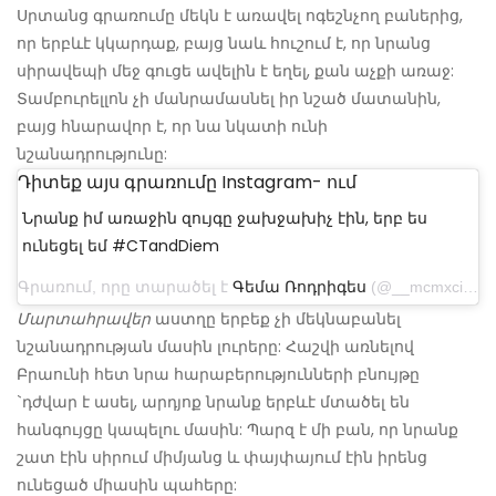
Սրտանց գրառումը մեկն է առավել ոգեշնչող բաներից,
որ երբևէ կկարդաք, բայց նաև հուշում է, որ նրանց
սիրավեպի մեջ գուցե ավելին է եղել, քան աչքի առաջ:
Տամբուրելլոն չի մանրամասնել իր նշած մատանին,
բայց հնարավոր է, որ նա նկատի ունի
նշանադրությունը:
Դիտեք այս գրառումը Instagram- ում
Նրանք իմ առաջին զույգը ջախջախիչ էին, երբ ես
ունեցել եմ #CTandDiem
Գրառում, որը տարածել է
Գեմա Ռոդրիգես
(@__mcmxciii___) ապրիլի 26, 2017-ին, ժամը 8: 08-ին PDT
Մարտահրավեր
աստղը երբեք չի մեկնաբանել
նշանադրության մասին լուրերը: Հաշվի առնելով
Բրաունի հետ նրա հարաբերությունների բնույթը
`դժվար է ասել, արդյոք նրանք երբևէ մտածել են
հանգույցը կապելու մասին: Պարզ է մի բան, որ նրանք
շատ էին սիրում միմյանց և փայփայում էին իրենց
ունեցած միասին պահերը: