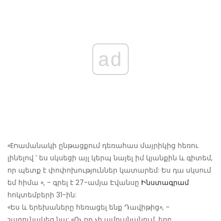
ad
«Enամանակի ընթացքում դեռահաս մայրիկից հեռու
լինելով ՝ ես սկսեցի այլ կերպ նայել իմ կյանքին և գիտեմ,
որ պետք է փոփոխություններ կատարեմ: Ես դա սկսում
եմ հիմա », - գրել է 27-ամյա Էվանսը
Ինստագրամ
հոկտեմբերի 31-ին:
«Ես և երեխաները հեռացել ենք Դավիթից», -
շարունակեց նա: «Ոչ ոք չի ամուսնանում, երբ