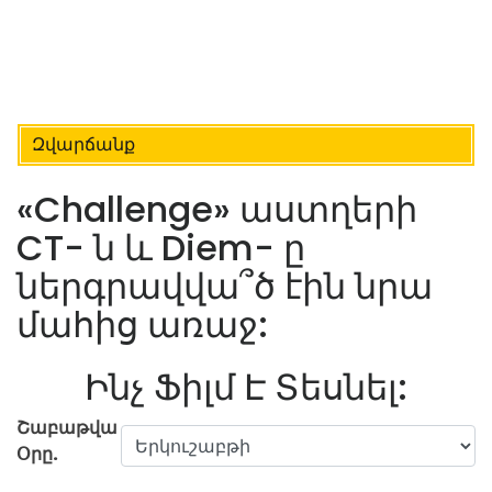
Զվարճանք
«Challenge» աստղերի
CT- ն և Diem- ը
ներգրավվա՞ծ էին նրա
մահից առաջ:
Ինչ Ֆիլմ Է Տեսնել:
Շաբաթվա
Օրը.