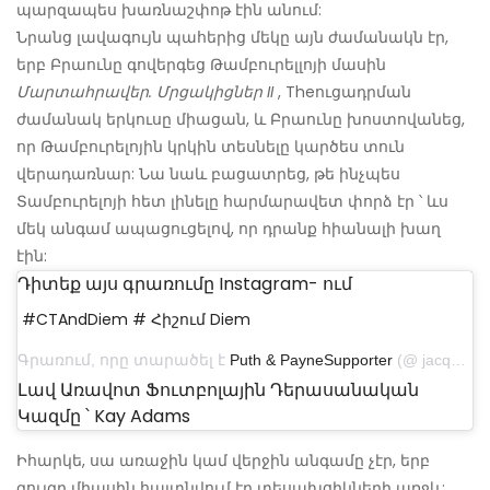
պարզապես խառնաշփոթ էին անում:
Նրանց լավագույն պահերից մեկը այն ժամանակն էր,
երբ Բրաունը գովերգեց Թամբուրելլոյի մասին
Մարտահրավեր. Մրցակիցներ II
, Theուցադրման
ժամանակ երկուսը միացան, և Բրաունը խոստովանեց,
որ Թամբուրելոյին կրկին տեսնելը կարծես տուն
վերադառնար: Նա նաև բացատրեց, թե ինչպես
Տամբուրելոյի հետ լինելը հարմարավետ փորձ էր ՝ ևս
մեկ անգամ ապացուցելով, որ դրանք հիանալի խաղ
էին:
Դիտեք այս գրառումը Instagram- ում
#CTAndDiem # Հիշում Diem
Գրառում, որը տարածել է
Puth & PayneSupporter
(@ jacqueline_rose92) օգոստոսի 9, 2018-ին, առավոտյան 8:15 PDT
Լավ Առավոտ Ֆուտբոլային Դերասանական
Կազմը ՝ Kay Adams
Իհարկե, սա առաջին կամ վերջին անգամը չէր, երբ
զույգը միասին հայտնվում էր տեսախցիկների առջև: