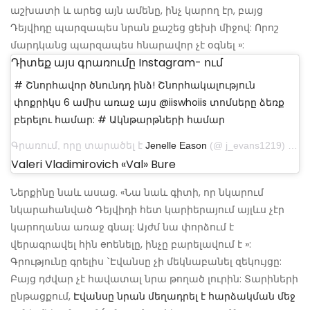
աշխատի և արեց այն ամենը, ինչ կարող էր, բայց
Դեյվիդը պարզապես նրան քաշեց ցեխի միջով: Որոշ
մարդկանց պարզապես հնարավոր չէ օգնել »:
Դիտեք այս գրառումը Instagram- ում
# Շնորհավոր ծնունդդ ինձ! Շնորհակալություն
փոքրիկս 6 ամիս առաջ այս @iiswhoiis տոմսերը ձեռք
բերելու համար: # Ակնթարթների համար
Գրառում, որը տարածել է
Jenelle Eason
(@ j_evans1219) օգոստոսի 1, 2018-ին, ժամը 3:59-ին PDT
Valeri Vladimirovich «val» Bure
Ներքինը նաև ասաց. «Նա նաև գիտի, որ նկարում
նկարահանված Դեյվիդի հետ կարիերայում այլևս չէր
կարողանա առաջ գնալ: Այժմ նա փորձում է
վերագրավել հին enենելը, ինչը բարելավում է »:
Գրությունը գրելիս `Էվանսը չի մեկնաբանել զեկույցը:
Բայց դժվար չէ հավատալ նրա թողած լուրին: Տարիների
ընթացքում,
Էվանսը նրան մեղադրել է հարձակման մեջ