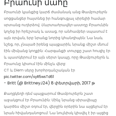
Բրաունի մահը
Բրաունի կյանքից կարճ ժամանակ անց Թամբուրելոն
սոցցանցեր հայտնեց իր հանգուցյալ սիրելիի համար
սրտանց ուղերձով:
Մարտահրավեր
աստղը Բրաունին
կոչեց իր հրեշտակ և ասաց, որ անհամբեր սպասում է
այն օրվան, երբ նրանք նորից կհանդիպեն: Նա նաև
նշեց, որ, չնայած իրենց պայքարին, նրանք միշտ մնում
էին միմյանց կողքին: Հարգանքի տուրքը շատ հուզիչ էր
և պատկերում էր այն սերտ կապը, որը Թամբուրելոն և
Բրաունը կիսում էին մինչև վերջ:
CT և Diem սերը խորհրդանշական էր
pic.twitter.com/syR5wsTd61
- Britt (@ BrittneyJ24)
8 փետրվարի, 2017 թ
Քաղցկեղի դեմ պայքարում Թամբուրելոն շատ
աջակցում էր Բրաունին: Մինչ նրանց սիրավեպը
կարծես միշտ օդում էր, վերջին օրերին նա այցելում էր
նրան հիվանդանոցում: Նա նույնիսկ կիսվել է իր այցից