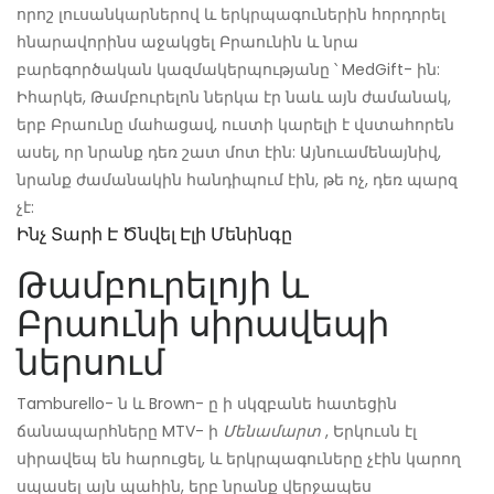
որոշ լուսանկարներով և երկրպագուներին հորդորել
հնարավորինս աջակցել Բրաունին և նրա
բարեգործական կազմակերպությանը ՝ MedGift- ին:
Իհարկե, Թամբուրելոն ներկա էր նաև այն ժամանակ,
երբ Բրաունը մահացավ, ուստի կարելի է վստահորեն
ասել, որ նրանք դեռ շատ մոտ էին: Այնուամենայնիվ,
նրանք ժամանակին հանդիպում էին, թե ոչ, դեռ պարզ
չէ:
Ինչ Տարի Է Ծնվել Էլի Մենինգը
Թամբուրելոյի և
Բրաունի սիրավեպի
ներսում
Tamburello- ն և Brown- ը ի սկզբանե հատեցին
ճանապարհները MTV- ի
Մենամարտ
, Երկուսն էլ
սիրավեպ են հարուցել, և երկրպագուները չէին կարող
սպասել այն պահին, երբ նրանք վերջապես