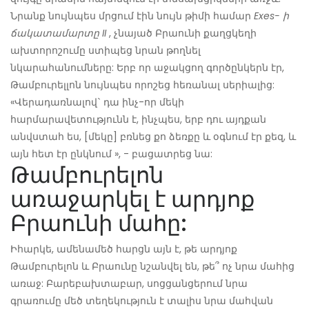
Նրանք նույնպես մրցում էին նույն թիմի համար
Exes- ի
ճակատամարտը II
, չնայած Բրաունի քաղցկեղի
ախտորոշումը ստիպեց նրան թողնել
նկարահանումները: Երբ որ աջակցող գործընկերն էր,
Թամբուրելլոն նույնպես որոշեց հեռանալ սերիալից:
«Վերադառնալով` դա ինչ-որ մեկի
հարմարավետությունն է, ինչպես, երբ դու այդքան
անվստահ ես, [մեկը] բռնեց քո ձեռքը և օգնում էր քեզ, և
այն հետ էր ընկնում », - բացատրեց նա:
Թամբուրելոն
առաջարկել է արդյոք
Բրաունի մահը:
Իհարկե, ամենամեծ հարցն այն է, թե արդյոք
Թամբուրելոն և Բրաունը նշանվել են, թե՞ ոչ նրա մահից
առաջ: Բարեբախտաբար, սոցցանցերում նրա
գրառումը մեծ տեղեկություն է տալիս նրա մահվան