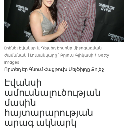
Enենել Էվանսը և Դեյվիդ Էիսոնը միջոցառման
ժամանակ | Լուսանկարը ՝ Բրյուս Գլիկասի / Getty
Images
Որտեղ Էր Գնում Հացթուխ Մեյֆիլդը Քոլեջ
Էվանսի
ամուսնալուծության
մասին
հայտարարության
արագ ակնարկ