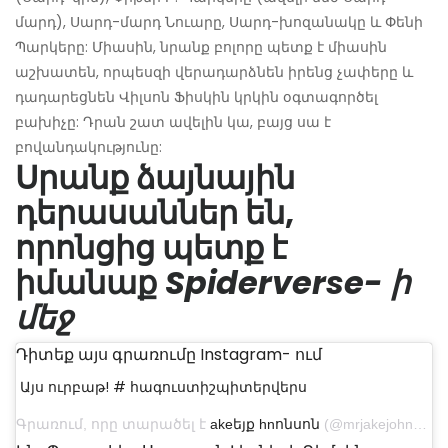
մարդ), Սարդ-մարդ Նուարը, Սարդ-խոզանակը և Փենի
Պարկերը: Միասին, նրանք բոլորը պետք է միասին
աշխատեն, որպեսզի վերադարձնեն իրենց չափերը և
դադարեցնեն Վիլսոն Ֆիսկին կրկին օգտագործել
բախիչը: Դրան շատ ավելին կա, բայց սա է
բովանդակությունը:
Սրանք ձայնային
դերասաններ են,
որոնցից պետք է
իմանաք
Spiderverse- ի
մեջ
Դիտեք այս գրառումը Instagram- ում
Այս ուրբաթ! # հագուստիշպիտերվերս
Գրառում, որը տարածել է
akeեյք hnոնսոն
(@mrjakejohnson) 10-ը դեկտեմբեր 2018-ին, ժամը 12: 34-ին PST- ին