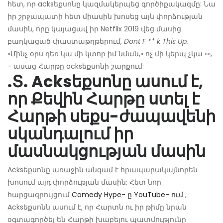
հետ, որ acksեքսոնը կազմակերպեց գործիքակազմը: Նա
իր շրջապատի հետ միասին խոսեց այն փորձության
մասին, որը կայացավ իր Netflix 2019 վեց մասից
բաղկացած փաստաթղթերում,
Dont F ** k This Up.
«Մինչ օրս դեռ կա մի կտոր իմ նման,« ոչ մի կերպ չկա »»,
- ասաց Հարթը acksեքսոնի շարքում:
.Տ. Acksեքսոնը ասում է,
որ Քեվին Հարթը ստել է
Հարթի սեքս-ժապավենի
սկանդալում իր
մասնակցության մասին
Acksեքսոնը առաջին անգամ է հրապարակայնորեն
խոսում այդ փորձության մասին: Հետ նոր
հարցազրույցում
Comedy Hype- ը YouTube- ում
,
Acksեքսոնն ասում է, որ Հարտն ու իր թիմը նրան
օգտագործել են Հարթի խաբելու պատմությունը