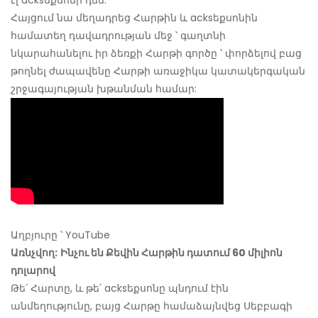
էլ acksեքսոնի դեմ:
Հայցում նա մեղադրեց Հարթին և acksեքսոնին
համատեղ դավադրության մեջ ՝ գաղտնի
նկարահանելու իր ձեռքի Հարթի գործը ՝ փորձելով բաց
թողնել ժապավենը Հարթի առաջիկա կատակերգական
շրջագայության խթանման համար:
Աղբյուրը ՝ YouTube
Առնչվող:
Ինչու են Քեվին Հարթին դատում 60 միլիոն
դոլարով
Թե՛ Հարտը, և թե՛ acksեքսոնը պնդում էին
անմեղությունը, բայց Հարթը համաձայնվեց Սեբբագի