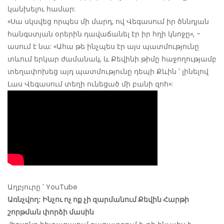
կանխելու համար:
«Սա սկսվեց որպես մի մարդ, ով Վեգասում իր ծննդյան
հանգստյան օրերին դավաճանել էր իր հղի կնոջը», -
ասում է նա: «Ահա թե ինչպես էր այս պատմությունը
տևում երկար ժամանակ, և Քեվինի թիմը հաջողությամբ
տեղափոխեց այդ պատմությունը դեպի Քևին ՝ լինելով
Լաս Վեգասում տեղի ունեցած մի բանի զոհ»:
Աղբյուրը ՝ YouTube
Առնչվող:
Ինչու ոչ ոք չի զարմանում Քեվին Հարթի
շորթման փորձի մասին