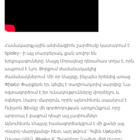
Համակարգչային անիմացիոն շարժումը կատարում է
Spidey- ի այլ տարբերակ, քան սովոր են
երկրպագուները: Մայլզ Մորալեսը դեռահաս տղա է, որն
ապրում է Նյու Յորքում ժամանակակից
ժամանակներում: Մի օր Մայլզը, ինչպես իրենից առաջ
Փիթեր Փարքերն էր, կծվել է ռադիոակտիվ սարդից: Նա
օգտագործում է իր ունակությունները փորձելու և
օգնելու Սարդ-մարդուն, որին այնուհետև սպանում է
Ուիլսոն Ֆիսկը մի գործողության արդյունքում, որը
պորտալ է բացում դեպի այլ չափումներ:
Այնուհետև Մայլսը համագործակցում է մի քանի այլ
«Սարդ-մարդկանց» հետ, այդ թվում ՝ Գվեն Սթեյսին
(Սարդ-կին), Փիթեր Բ. Պարկերը (ավելի մեծ Սարդ-