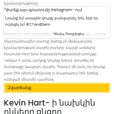
նշանադրությունը:
Դիտեք այս գրառումը Instagram- ում
Նրանք իմ առաջին զույգը ջախջախիչ էին, երբ ես
ունեցել եմ #CTandDiem
Գրառում, որը տարածել է
Գեմա Ռոդրիգես
(@__mcmxciii___) ապրիլի 26, 2017-ին, ժամը 8: 08-ին PDT
Մարտահրավեր
աստղը երբեք չի մեկնաբանել
նշանադրության մասին լուրերը: Հաշվի առնելով
Բրաունի հետ նրա հարաբերությունների բնույթը
`դժվար է ասել, արդյոք նրանք երբևէ մտածել են
հանգույցը կապելու մասին: Պարզ է մի բան, որ նրանք
շատ էին սիրում միմյանց և փայփայում էին իրենց
ունեցած միասին պահերը:
Զվարճանք
Kevin Hart- ի նախկին
ընկերը ցնցող