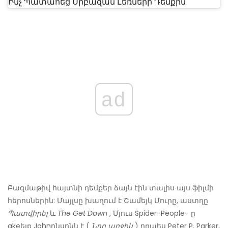
Ինչ Պատահեց Սրբազան Լեռների Դեմքին
ad
Բազմաթիվ հայտնի դեմքեր ձայն էին տալիս այս ֆիլմի
հերոսներին: Մայլսը խաղում է Շամեյկ Մուրը, աստղը
Պատվիրել
և
The Get Down
, Մյուս Spider-People- ը
akeեյք Johnոնսոնն է (
Նոր աղջիկ
) որպես Peter P. Parker,