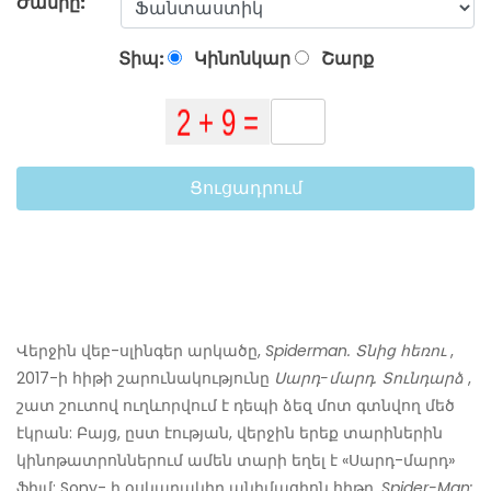
Ժանրը:
Տիպ:
Կինոնկար
Շարք
Ցուցադրում
Վերջին վեբ-սլինգեր արկածը,
Spiderman. Տնից հեռու
,
2017-ի հիթի շարունակությունը
Սարդ-մարդ. Տունդարձ
,
շատ շուտով ուղևորվում է դեպի ձեզ մոտ գտնվող մեծ
էկրան: Բայց, ըստ էության, վերջին երեք տարիներին
կինոթատրոններում ամեն տարի եղել է «Սարդ-մարդ»
ֆիլմ: Sony- ի օսկարակիր անիմացիոն հիթը,
Spider-Man: