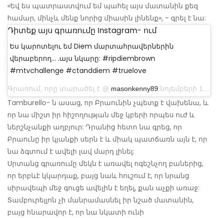
«Եվ ես պատրաստվում եմ պահել այս մատանին քեզ
համար, մինչև մենք նորից միասին լինենք», - գրել է նա:
Դիտեք այս գրառումը Instagram- ում
Ես կարոտելու եմ Diem մարտահրավերներին
վերաբերող… .այս նկարը: #ripdiembrown
#mtvchallenge #ctanddiem #truelove
Գրառում, որը տարածել է @
masonkenny89
նոյեմբերի 15-ին, ժամը 11: 52-ին PST- ն
Tamburello- ն ասաց, որ Բրաունին չպետք է վախենա, և
որ նա միշտ իր հիշողության մեջ կբերի որպես ուժ և
ներշնչանքի աղբյուր: Դրանից հետո նա գրեց, որ
Բրաունը իր կյանքի սերն է և միակ պատճառն այն է, որ
նա ձգտում է ավելի լավ մարդ լինել:
Սրտանց գրառումը մեկն է առավել ոգեշնչող բաներից,
որ երբևէ կկարդաք, բայց նաև հուշում է, որ նրանց
սիրավեպի մեջ գուցե ավելին է եղել, քան աչքի առաջ:
Տամբուրելլոն չի մանրամասնել իր նշած մատանին,
բայց հնարավոր է, որ նա նկատի ունի