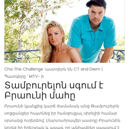
Cha The Challenge ’աստղերն են CT and Diem |
Պատկերը ՝ MTV- ի
Տամբուրելոն սգում է
Բրաունի մահը
Բրաունի կյանքից կարճ ժամանակ անց Թամբուրելոն
սոցցանցեր հայտնեց իր հանգուցյալ սիրելիի համար
սրտանց ուղերձով:
Մարտահրավեր
աստղը Բրաունին
կոչեց իր հրեշտակ և ասաց, որ անհամբեր սպասում է