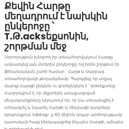
Քեվին Հարթը
մեղադրում է նախկին
ընկերոջը ՝
T.Թ.acksեքսոնին,
շորթման մեջ
Ներողություն խնդրող իր տեսահոլովակում Հարթը
ակնարկեց այն մտերիմ ընկերոջը, ով իրեն շորթում էր
ֆինանսական շահի համար ՝ Հարթ և Սաբբագ
տեսահոլովակի թողարկմամբ: Պարզվեց, որ տվյալ
մարդը Հարթի ընկերն ու գործընկերն է ՝ acksեքսոնը:
Հաղորդվում է, որ Jեքսոնին առաջադրված
մեղադրանքները ներառում են, որ նա տեսախցիկ է
տեղադրել և նկարել Հարթի և Սեբբագի կադրերը:
Արդյունքում, Sabbag- ը 60 միլիոն դոլար արժողությամբ
դատական ​​հայց ներկայացրեց ինչպես Հարթի, այնպես