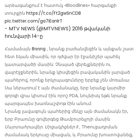
արձագանքում է հատուկ «Bloodlines» հարգանքի
տուրքին
https://t.co/Ft2gwSnCDB
pic.twitter.com/ga7iEanlrT
- MTV NEWS (@MTVNEWS)
2016 թվականի
հունվարի 14-ը
Համաձայն
Bռռոց
, նրանք բաժանվեցին և այնքան շատ
հետ եկան միասին, որ դժվար էր էջանիշեր պահել
կատարվածի մասին: Չնայած վերելքներին ու
վայրէջքներին, նրանք կիսվեցին բավականին լարված
պահերով, որոնք երկրպագուները երբեք չեն մոռանա:
Սա ներառում է այն ժամանակը, երբ նրանք կարմիր
գորգի վրա կիսում էին որոշ PDA, նույնիսկ եթե նրանք
պարզապես խառնաշփոթ էին անում:
Նրանց լավագույն պահերից մեկը այն ժամանակն էր,
երբ Բրաունը գովերգեց Թամբուրելլոյի մասին
Մարտահրավեր. Մրցակիցներ II
, Theուցադրման
ժամանակ երկուսը միացան, և Բրաունը խոստովանեց,