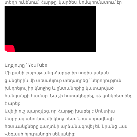
տեղի ունենում, Հարթը, կարծես, կոմպրոմատում էր:
Աղբյուրը ՝ YouTube
Մի քանի շաբաթ անց Հարթը իր սոցիալական
ցանցերին մի տեսանյութ տեղադրեց ՝ ներողություն
խնդրելով իր կնոջից և ընտանիքից կատարված
հանցանքի համար: Նա չի հստակեցրել, թե կոնկրետ ինչ
է արել:
Ավելի ուշ պարզվեց, որ Հարթը խաբել է Մոնտիա
Սաբբագ անունով մի կնոջ հետ: Նրա սիրավեպի
հետևանքները գաղտնի արձանագրվել են նրանց Լաս
Վեգասի հյուրանոցի սենյակից: