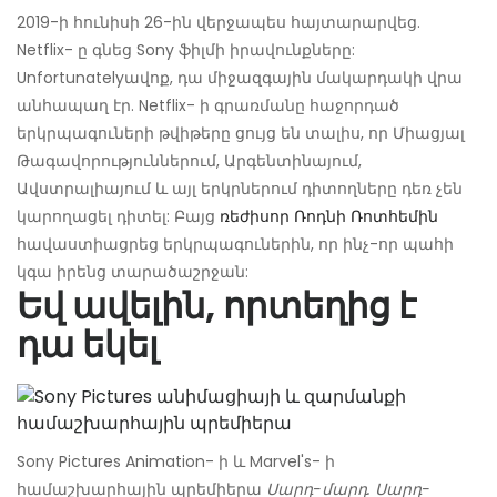
2019-ի հունիսի 26-ին վերջապես հայտարարվեց.
Netflix- ը գնեց Sony ֆիլմի իրավունքները:
Unfortunatelyավոք, դա միջազգային մակարդակի վրա
անհապաղ էր. Netflix- ի գրառմանը հաջորդած
երկրպագուների թվիթերը ցույց են տալիս, որ Միացյալ
Թագավորություններում, Արգենտինայում,
Ավստրալիայում և այլ երկրներում դիտողները դեռ չեն
կարողացել դիտել: Բայց
ռեժիսոր Ռոդնի Ռոտհեմին
հավաստիացրեց երկրպագուներին, որ ինչ-որ պահի
կգա իրենց տարածաշրջան:
Եվ ավելին, որտեղից է
դա եկել
Sony Pictures Animation- ի և Marvel's- ի
համաշխարհային պրեմիերա
Սարդ-մարդ. Սարդ-