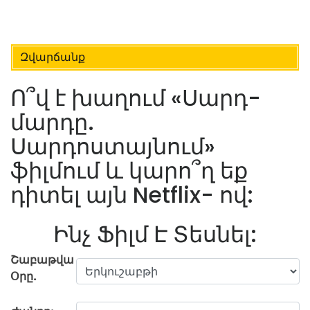
Զվարճանք
Ո՞վ է խաղում «Սարդ-
մարդը.
Սարդոստայնում»
ֆիլմում և կարո՞ղ եք
դիտել այն Netflix- ով:
Ինչ Ֆիլմ Է Տեսնել:
Շաբաթվա
Օրը.