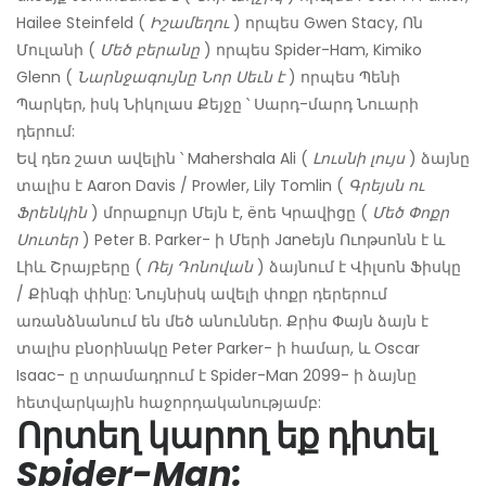
Hailee Steinfeld (
Իշամեղու
) որպես Gwen Stacy, Ոն
Մուլանի (
Մեծ բերանը
) որպես Spider-Ham, Kimiko
Glenn (
Նարնջագույնը Նոր Սեւն է
) որպես Պենի
Պարկեր, իսկ Նիկոլաս Քեյջը ՝ Սարդ-մարդ Նուարի
դերում:
Եվ դեռ շատ ավելին ՝ Mahershala Ali (
Լուսնի լույս
) ձայնը
տալիս է Aaron Davis / Prowler, Lily Tomlin (
Գրեյսն ու
Ֆրենկին
) մորաքույր Մեյն է, ëոե Կրավիցը (
Մեծ Փոքր
Սուտեր
) Peter B. Parker- ի Մերի Janeեյն Ուոթսոնն է և
Լիև Շրայբերը (
Ռեյ Դոնովան
) ձայնում է Վիլսոն Ֆիսկը
/ Քինգի փինը: Նույնիսկ ավելի փոքր դերերում
առանձնանում են մեծ անուններ. Քրիս Փայն ձայն է
տալիս բնօրինակը Peter Parker- ի համար, և Oscar
Isaac- ը տրամադրում է Spider-Man 2099- ի ձայնը
հետվարկային հաջորդականությամբ:
Որտեղ կարող եք դիտել
Spider-Man: