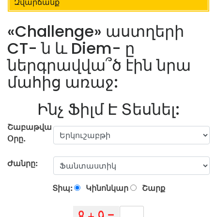
Զվարճանք
«Challenge» աստղերի
CT- ն և Diem- ը
ներգրավվա՞ծ էին նրա
մահից առաջ:
Ինչ Ֆիլմ Է Տեսնել:
Շաբաթվա
Օրը.
Ժանրը:
Տիպ:
Կինոնկար
Շարք