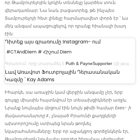
որ Թամբուրելոյին կրկին տեսնելը կարծես տուն
վերադառնար: Նա նաև բացատրեց, թե ինչպես
Տամբուրելոյի հետ լինելը հարմարավետ փորձ էր ՝ ևս
մեկ անգամ ապացուցելով, որ դրանք հիանալի խաղ
էին:
Դիտեք այս գրառումը Instagram- ում
#CTAndDiem # Հիշում Diem
Գրառում, որը տարածել է
Puth & PayneSupporter
(@ jacqueline_rose92) օգոստոսի 9, 2018-ին, առավոտյան 8:15 PDT
Լավ Առավոտ Ֆուտբոլային Դերասանական
Կազմը ՝ Kay Adams
Իհարկե, սա առաջին կամ վերջին անգամը չէր, երբ
զույգը միասին հայտնվում էր տեսախցիկների առջև:
Նրանք նույնպես մրցում էին նույն թիմի համար
Exes- ի
ճակատամարտը II
, չնայած Բրաունի քաղցկեղի
ախտորոշումը ստիպեց նրան թողնել
նկարահանումները: Երբ որ աջակցող գործընկերն էր,
Թամբուրելլոն նույնպես որոշեց հեռանալ սերիալից: