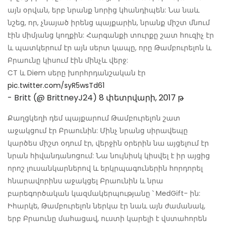
այն օրվան, երբ նրանք նորից կհանդիպեն: Նա նաև
նշեց, որ, չնայած իրենց պայքարին, նրանք միշտ մնում
էին միմյանց կողքին: Հարգանքի տուրքը շատ հուզիչ էր
և պատկերում էր այն սերտ կապը, որը Թամբուրելոն և
Բրաունը կիսում էին մինչև վերջ:
CT և Diem սերը խորհրդանշական էր
pic.twitter.com/syR5wsTd61
- Britt (@ BrittneyJ24)
8 փետրվարի, 2017 թ
Քաղցկեղի դեմ պայքարում Թամբուրելոն շատ
աջակցում էր Բրաունին: Մինչ նրանց սիրավեպը
կարծես միշտ օդում էր, վերջին օրերին նա այցելում էր
նրան հիվանդանոցում: Նա նույնիսկ կիսվել է իր այցից
որոշ լուսանկարներով և երկրպագուներին հորդորել
հնարավորինս աջակցել Բրաունին և նրա
բարեգործական կազմակերպությանը ՝ MedGift- ին:
Իհարկե, Թամբուրելոն ներկա էր նաև այն ժամանակ,
երբ Բրաունը մահացավ, ուստի կարելի է վստահորեն