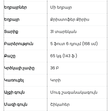
Եղբայրներ
Մի եղբայր
Եղբայր
Քրիստոֆեր Քիրիս
Տարիք
31 տարեկան
Բարձրություն
5 ֆուտ 6 դյույմ (168 սմ)
Քաշը
65 կգ (143 ֆ.)
Կրծկալի չափը
36 Բ
Կառուցել
Կորի
Աչքի գույն
Մուգ շագանակագույն
Մազի գույն
Շիկահեր