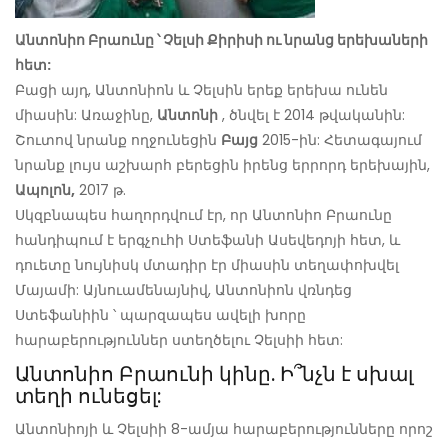
Անտոնիո Բրաունը ՝ Չելսի Քիրիսի ու նրանց երեխաների
հետ:
Բացի այդ, Անտոնիոն և Չելսին երեք երեխա ունեն
միասին: Առաջինը,
Անտոնի
, ծնվել է 2014 թվականին:
Շուտով նրանք ողջունեցին
Բայց
2015-ին: Հետագայում
նրանք լույս աշխարհ բերեցին իրենց երրորդ երեխային,
Ապոլոն,
2017 թ.
Սկզբնապես հաղորդվում էր, որ Անտոնիո Բրաունը
հանդիպում է երգչուհի Ստեֆանի Ասեվեդոյի հետ, և
դուետը նույնիսկ մտադիր էր միասին տեղափոխվել
Մայամի: Այնուամենայնիվ, Անտոնիոն վռնդեց
Ստեֆանիին ՝ պարզապես ավելի խորը
հարաբերություններ ստեղծելու Չելսիի հետ:
Անտոնիո Բրաունի կինը. Ի՞նչն է սխալ
տեղի ունեցել:
Անտոնիոյի և Չելսիի 8-ամյա հարաբերությունները որոշ