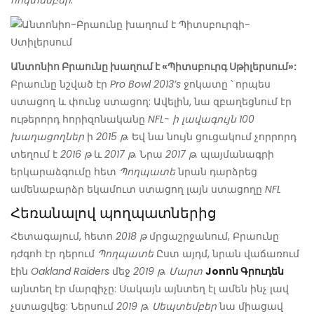
հոկտեմբեր:
Անտոնիո Բրաունը խաղում է «Պիտսբուրգ Սթիլերսում»:
Բրաունը նշված էր
Pro Bowl 2013’s
ջոկատը ՝ որպես
ստացող և փունջ ստացող: Ավելին, նա զբաղեցնում էր
ութերորդ հորիզոնականը
NFL- ի լավագույն 100
խաղացողներ
ի
2015 թ.
Եվ նա նույն ցուցակում չորրորդ
տեղում է
2016 թ
և
2017 թ.
Նրա
2017 թ.
պայմանագրի
երկարաձգումը հետ
Պողպատե
նրան դարձրեց
ամենաբարձր եկամուտ ստացող լայն ստացողը
NFL
Հեռանալով պողպատներից
Հետագայում, հետո
2018 թ
մրցաշրջանում, Բրաունը
դժգոհ էր դերում
Պողպատե
Ըստ այդմ, նրան վաճառում
էին
Oakland Raiders
մեջ
2019 թ. Մարտ
Jonոն Գրուդեն
այնտեղ էր մարզիչը: Սակայն այնտեղ էլ ամեն ինչ լավ
չստացվեց: Ներսում
2019 թ. Սեպտեմբեր
նա միացավ