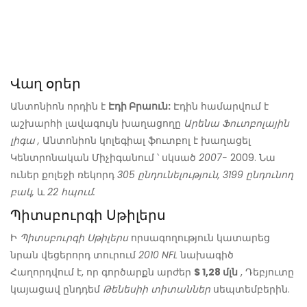
Վաղ օրեր
Անտոնիոն որդին է
Էդի Բրաուն:
Էդին համարվում է
աշխարհի լավագույն խաղացողը
Արենա Ֆուտբոլային
լիգա
,
Անտոնիոն կոլեգիալ ֆուտբոլ է խաղացել
Կենտրոնական Միչիգանում ՝ սկսած
2007-
2009. Նա
ուներ քոլեջի ռեկորդ
305 ընդունելություն, 3199 ընդունող
բակ,
և
22 հպում.
Պիտսբուրգի Սթիլերս
Ի
Պիտսբուրգի Սթիլերս
որսագողություն կատարեց
նրան վեցերորդ տուրում
2010 NFL
նախագիծ
Հաղորդվում է, որ գործարքն արժեր
$ 1,28 մլն
, Դեբյուտը
կայացավ ընդդեմ
Թենեսիի տիտաններ
սեպտեմբերին.