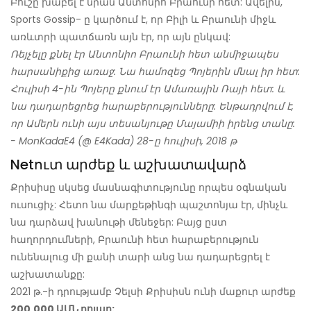
Բուշը խաբել է նրան Անտոնիո Բրաունի հետ: Ավելին,
Sports Gossip- ը կարծում է, որ Բիլի և Բրաունի միջև
առևտրի պատճառն այն էր, որ այն ընկավ:
Ռեյչելը քնել էր Անտոնիո Բրաունի հետ անմիջապես
հարսանիքից առաջ: Նա համոզեց Պոյերին մնալ իր հետ:
Հուլիսի 4-ին Պոյերը քնում էր Ամառային Ռայի հետ: և
նա դադարեցրեց հարաբերությունները: Ենթադրվում է,
որ Ամերն ունի այս տեսանյութը Մայամիի իրենց տանը:
- MonKadaE4 (@ E4Kada) 28-ը հուլիսի, 2018 թ
Netուտ արժեք և աշխատավարձ
Քրիսիսը սկսեց մասնագիտությունը որպես օգնական
ուսուցիչ: Հետո նա մարքեթինգի պաշտոնյա էր, մինչև
նա դարձավ խանութի մենեջեր: Բայց ըստ
հաղորդումների, Բրաունի հետ հարաբերություն
ունենալուց մի քանի տարի անց նա դադարեցրել է
աշխատանքը:
2021 թ.-ի դրությամբ Չելսի Քրիսիսն ունի մաքուր արժեք
200,000 ԱՄՆ դոլար: