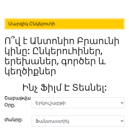
Մարզիկ Ընկերուհի
Ո՞վ է Անտոնիո Բրաունի
կինը: Ընկերուհիներ,
երեխաներ, գործեր և
կեղծիքներ
Ինչ Ֆիլմ Է Տեսնել:
Շաբաթվա
Օրը.
Ժանրը: