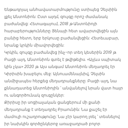
Ենթադրյալ անհավատարմությունը ստիպեց Չելսիին
լքել Անտոնիոն: Ըստ այդմ, զույգը որոշ ժամանակ
բաժանվեց: Հետագայում,
2018 թ
Անտոնիոյի
հարաբերությունները Յենայի հետ ավարտվեցին այն
բանից հետո, երբ երկուսը բաժանվեցին: Հետեւաբար,
նրանք կրկին միավորվեցին:
Կրկին, զույգը բաժանվեց ինչ-որ տեղ կեսերին
2019 թ.
Բացի այդ, Անտոնիոն գտել է թվիթելիս. «Այլևս սպիտակ
կին չկա»
2020 թ.
Այս անգամ Անտոնիոն մեղադրել էր
Կիրիսին խաբելու մեջ: Այնուամենայնիվ, Չելսին
անմիջապես հերքեց մեղադրանքները: Բացի այդ, նա
քննադատեց Անտոնիոյին ՝ անվանելով նրան վատ հայր
ու անգործունակ զուգընկեր:
Քիրիսը իր սոցիալական ցանցերում մի քանի
մեղադրանք է տեղադրել Բրաունին: Նա քաշել էր
մամուլի ուշադրությունը: Նա չէր կարող լռել ՝ տեսնելով
իր նախկին գործընկերոջ առաջադրած բոլոր