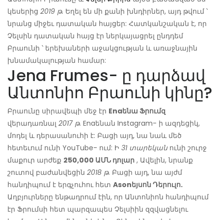
կեսերից
2019 թ.
Եղել են մի քանի խնդիրներ, այդ թվում ՝
նրանց միջեւ դատական ​​հայցեր: Հատկանշական է, որ
Չելսին դատական ​​հայց էր ներկայացրել ընդդեմ
Բրաունի ՝ երեխաների աջակցության և առաջնային
խնամակալության համար:
Jena Frumes- ը դարձավ
Անտոնիո Բրաունի կինը?
Բրաունը սիրավեպի մեջ էր
Enaենա Ֆրումզ
վերադառնալ
2017 թ.
Enaենան Instagram- ի ազդեցիկ,
մոդել և դերասանուհի է: Բացի այդ, նա նաև մեծ
հետեւում ունի YouTube- ում: Ի
31 տարեկան
ունի շուրջ
մաքուր արժեք
250,000 ԱՄՆ դոլար
, Ավելին, նրանք
շուտով բաժանվեցին
2018 թ.
Բացի այդ, նա այժմ
հանդիպում է երգչուհու հետ
Asonեյսոն Դերուլո.
Աղբյուրները ենթադրում էին, որ Անտոնիոն հանդիպում
էր Ֆրումսի հետ պարզապես Չելսիին զզվացնելու