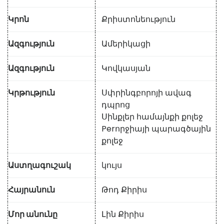
Կրոն
Քրիստոնեություն
Ազգություն
Ամերիկացի
Ազգություն
Կովկասյան
Կրթություն
Սփրինգբորոյի ավագ
դպրոց
Սինքլեր համայնքի քոլեջ
Perորջիայի պարագծային
քոլեջ
Աստղագուշակ
կույս
Հայրանուն
Թոդ Քիրիս
Մոր անունը
Լին Քիրիս