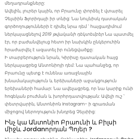
մեղադրանքները:
Ավելին, լուրեր կային, որ Բրաունը փորձել է վտարել
Չելսիին Ֆլորիդայի իր տնից: Նա նույնիսկ դատական ​​
գործողությունների է դիմել նրա դեմ ՝ հայցադիմում
ներկայացնելով
2019 թվականի դեկտեմբեր
Նա պատմել
էր, որ բաժանվելուց հետո իր նախկին ընկերուհին
հրաժարվել է ազատել իր ունեցվածքը:
Ի տարբերություն նրան, Կիրիսը դատական ​​հայց
ներկայացրեց Անտոնիոյի դեմ: Նա պահանջեց, որ
Բրաունը պետք է ունենա առաջնային
խնամակալություն և երեխաների աջակցություն
երեխաների համար: Նա ավելացրեց, որ նա կարիք ունի
հոգեկան բուժման և խորհրդատվության: Ավելի ուշ ՝
փետրվարին, Անտոնիոն Instagram- ի գրառման
միջոցով ներողություն խնդրեց Չելսիից:
Ինչ կա Անտոնիո Բրաունի և Բիլսի
միջև
Jordanորդան Պոյեր
?