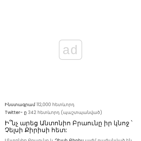
ad
Ինստագրամ
112,000 հետևորդ
Twitter- ը
342 հետևորդ (պաշտպանված)
Ի՞նչ արեց Անտոնիո Բրաունը իր կնոջ ՝
Չելսի Քիրիսի հետ:
Անտոնիո Բրաունը և
Չելսի Քիրիս
այժմ բաժանված են