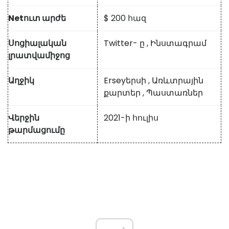
Netուտ արժե
$ 200 հազ
Սոցիալական
Twitter- ը
,
Ինստագրամ
լրատվամիջոց
Աղջիկ
Erseyերսի
,
Առևտրային
քարտեր
,
Պաստառներ
Վերջին
2021-ի հուլիս
թարմացումը