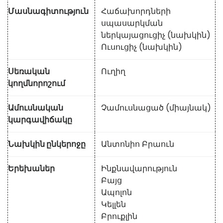
Մասնագիտություն
Հաճախորդների
սպասարկման
ներկայացուցիչ (նախկին)
Ուսուցիչ (նախկին)
Սեռական
Ուղիղ
կողմնորոշում
Ամուսնական
Չամուսնացած (միայնակ)
կարգավիճակը
Նախկին ընկերոջը
Անտոնիո Բրաուն
Երեխաներ
Ինքնավարություն
Բայց
Ապոլոն
Կելլեն
Բրուքլին