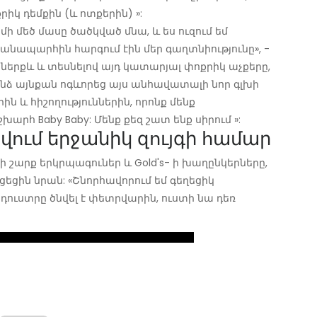
րիկ դեմքին (և ոտքերին) »:
 մի մեծ մասը ծածկված մնա, և ես ուզում եմ
 ճանապարհին հարգում էին մեր գաղտնիությունը», -
մ ներքև և տեսնելով այդ կատարյալ փոքրիկ աչքերը,
 ինձ այնքան ոգևորեց այս անհավատալի նոր գլխի
ն և հիշողություններին, որոնք մենք
արհ Baby Baby: Մենք քեզ շատ ենք սիրում »:
վում երջանիկ զույգի համար
 շարք երկրպագուներ և Gold's- ի խաղընկերները,
նցեցին նրան: «Շնորհավորում եմ գեղեցիկ
ի դուստրը ծնվել է փետրվարին, ուստի նա դեռ