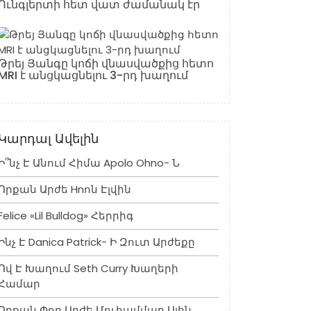
Ունգլերտի հետ վատ ժամանակ էր
Թրեյ Յանգը կոճի վնասվածքից հետո
MRI է անցկացնելու 3-րդ խաղում
Կարդալ Ավելին
Ի՞նչ Է Անում Հիմա Apolo Ohno- Ն
Որքան Արժե Hnոն Էլվին
Felice «lil Bulldog» Հերրիգ
Ինչ Է Danica Patrick- Ի Զուտ Արժեքը
Ով Է Խաղում Seth Curry Խաղերի
Համար
Որքան Փող Արժե Մուհամմադ Ալին