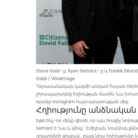
Steve Gold- ը, Ryan Serhant- ը և Fredrik Ekl
Galai / WireImage
Դերասանական կազմի անդամ Ռայան Սերհան
չհրապարակեց հղիության մասին: Նա խոստ
դստեր Instagram հայտարարության մեջ:
Հղիությունը անձնական
Եթե ​​ինչ-որ մեկը գիտի, որ այս հուզիչ նոր
Serhant է: Նա և կինը ՝ Էմիլիան, նույնիսկ 
դոլարների ցուցակ
, բայց նրա հղիությունը 