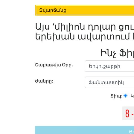
Զվարճանք
Այս ‘միլիոն դոլար ց
երեխան ավարտում է 
Ինչ Ֆի
Շաբաթվա Օրը.
Ժանրը:
Տիպ:
Կ
Ց