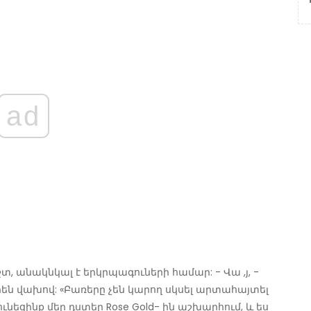
ad
շտ, անակնկալ է երկրպագուների համար: - Վա ,յ, -
են վախով: «Բառերը չեն կարող սկսել արտահայտել
ւնեցինք մեր դստեր Rose Gold- ին աշխարհում, և ես