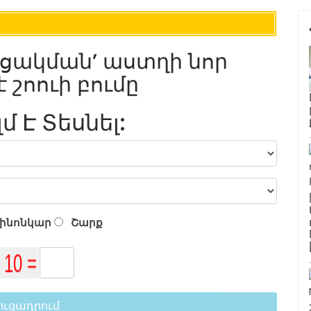
ուցակման’ աստղի նոր
շոուի բումը
լմ Է Տեսնել:
ինոնկար
Շարք
ուցադրում