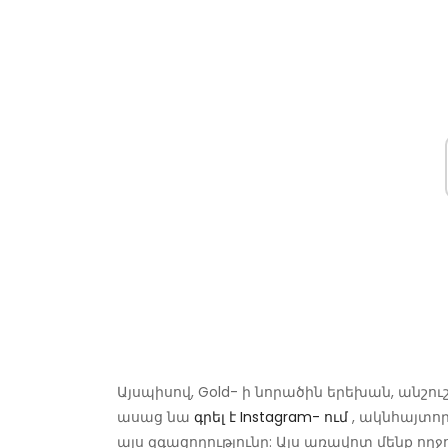
Այսպիսով, Gold- ի նորածին երեխան, անշու
ասաց նա
գրել է Instagram- ում
, ակնհայտոր
այս զգացողությունը: Այս առավոտ մենք ողջո