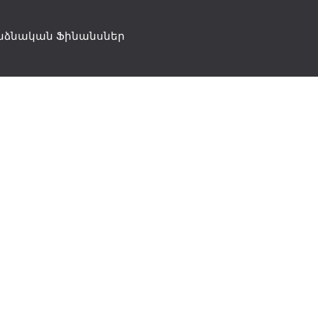
նձնական Ֆինանսներ