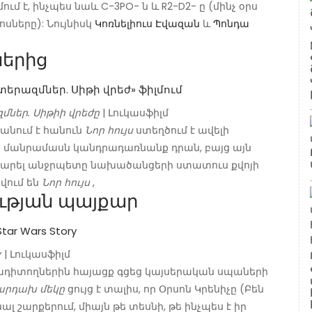
ւմ է, ինչպես նաև C-3PO- ն և R2-D2- ը (մինչ օրս
ոսները): Նույնիսկ
Կոռնելիուս Էվազան
և
Պոնդա
ներից
ներ. Սիթիի վրեժը
| Լուկասֆիլմ
անում է հանուն
Նոր հույս
ստեղծում է ավելի
լի մանրամասն կանդրադառնանք դրան, բայց այն
թահարել անջրպետը նախածանցերի ստատուս քվոյի
վում են
Նոր հույս
,
ւթյան պայքար
y
| Լուկասֆիլմ
դիտողներին հայացք գցեց կայսերական սպաների
արդախ մեկը
ցույց է տալիս, որ Օրսոն Կրենիչը (Բեն
լ շարքերում, միայն թե տեսնի, թե ինչպես է իր