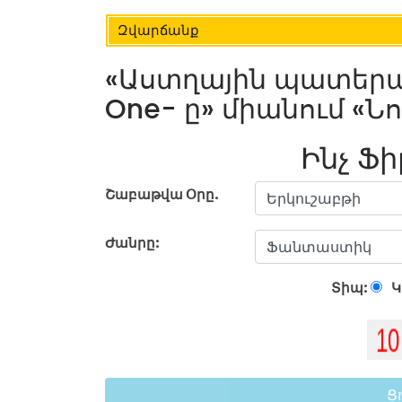
Զվարճանք
«Աստղային պատերազ
One- ը» միանում «Նո
Ինչ Ֆի
Շաբաթվա Օրը.
Ժանրը:
Տիպ:
Կ
Ց