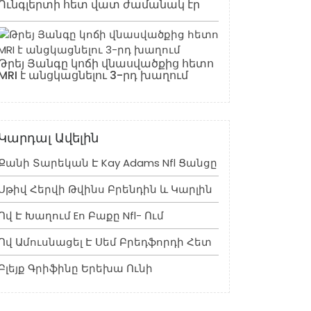
Ունգլերտի հետ վատ ժամանակ էր
Թրեյ Յանգը կոճի վնասվածքից հետո
MRI է անցկացնելու 3-րդ խաղում
Կարդալ Ավելին
Քանի Տարեկան Է Kay Adams Nfl Ցանցը
Սթիվ Հերվի Թվինս Բրենդին ԵՒ Կարլին
Ով Է Խաղում Eո Բաքը Nfl- Ում
Ով Ամուսնացել Է Սեմ Բրեդֆորդի Հետ
Բլեյք Գրիֆինը Երեխա Ունի