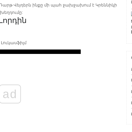
Դարթ Վեյդերն ինքը մի պահ ջախջախում է Կրեննիկի
 խեղդումը:
Լորդին
 Լուկասֆիլմ
ad