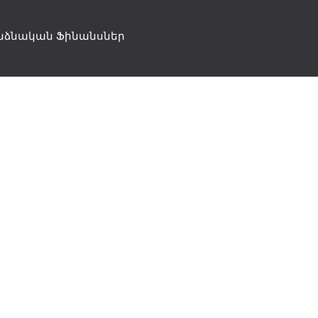
նձնական Ֆինանսներ