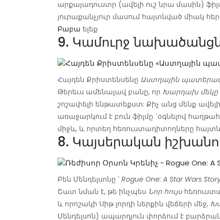
արքայադուստր (ավելի ուշ նրա մասին) ֆիլմո
յուրաքանչյուր մասում հայտնված միակ հեր
Բաբա
ելեք
9. Կամուրջ նախածանց
Հայդեն Քրիստենսենը
Աստղային պատերազմ
Թերեւս ամենալավ բանը, որ
Խարդախ մեկը
շոշափելի ենթատեքստ: Քիչ անց մենք ավե
առաջարկում է բուն ֆիլմը `օգնելով հաղ
միջև, և որտեղ հեռուստադիտողները հայտն
8. Կայսերական իշխանո
Բեն Մենդելսոնը ՝
Rogue One: A Star Wars Stor
Շատ նման է, թե ինչպես
Նոր հույս
հեռուստա
և որոշակի Սիթ լորդի ներքին վեճերի մեջ,
Խ
Մենդելսոն) ապարդյուն փորձում է բարձրանա