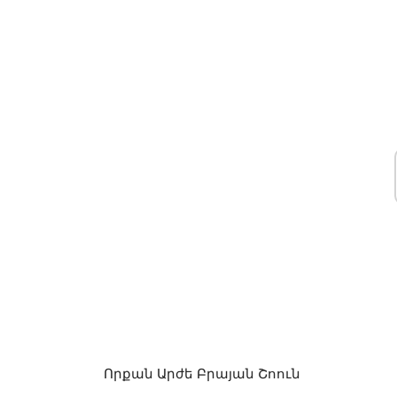
Որքան Արժե Բրայան Շոուն