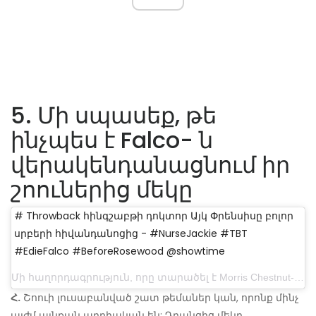
5. Մի սպասեք, թե
ինչպես է Falco- ն
վերակենդանացնում իր
շոուներից մեկը
# Throwback հինգշաբթի դոկտոր Այկ Փրենսիսը բոլոր
սրբերի հիվանդանոցից - #NurseJackie #TBT
#EdieFalco #BeforeRosewood @showtime
Մի հաղորդագրություն, որը տարածել է Morris Chestnut- ը (@morrischestnutofficial) Mar 9, 2017 at 12:48 pm PST
Հ.
Շոուի լուսաբանված շատ թեմաներ կան, որոնք մինչ
այժմ այնքան արդիական են: Դրանցից մեկը