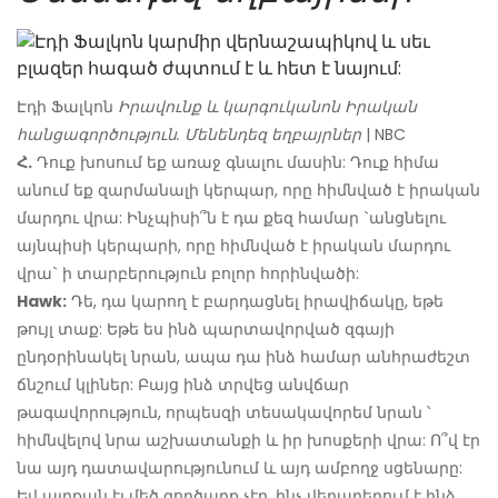
Էդի Ֆալկոն
Իրավունք և կարգուկանոն Իրական
հանցագործություն. Մենենդեզ եղբայրներ
| NBC
Հ.
Դուք խոսում եք առաջ գնալու մասին: Դուք հիմա
անում եք զարմանալի կերպար, որը հիմնված է իրական
մարդու վրա: Ինչպիսի՞ն է դա քեզ համար `անցնելու
այնպիսի կերպարի, որը հիմնված է իրական մարդու
վրա` ի տարբերություն բոլոր հորինվածի:
Hawk:
Դե, դա կարող է բարդացնել իրավիճակը, եթե
թույլ տաք: Եթե ​​ես ինձ պարտավորված զգայի
ընդօրինակել նրան, ապա դա ինձ համար անհրաժեշտ
ճնշում կլիներ: Բայց ինձ տրվեց անվճար
թագավորություն, որպեսզի տեսակավորեմ նրան ՝
հիմնվելով նրա աշխատանքի և իր խոսքերի վրա: Ո՞վ էր
նա այդ դատավարությունում և այդ ամբողջ սցենարը:
Եվ այդքան էլ մեծ գործարք չէր, ինչ վերաբերում է ինձ,