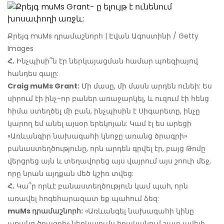
Քրեյգ muMs դրամաշնորհ | Էվան Ագոստինի / Getty
Images
Հ.
Ինչպիսի՞ն էր ներկայացման համար պոեզիայով
հանդես գալը:
Craig muMs Grant:
Մի մասը, մի մասն արդեն ունեի: Ես
սիրում էի ինչ-որ բաներ առաջարկել, և ուզում էի հենց
հիմա ստեղծել մի բան, ինչպիսին է Սիգարետը, ինչը
կարող եմ անել այսօր երեկոյան: Կամ էլ ես արեցի
«Առևանգիր նախագահի կնոջը առանց ծրագրի»
բանաստեղծությունը, որն արդեն գրվել էր, բայց Թոմը
վերցրեց այն և տեղավորեց այս վայրում այս շոուի մեջ,
որը նրան այդքան մեծ կշիռ տվեց:
Հ.
Կա՞ր որևէ բանաստեղծություն կամ պահ, որն
առավել հոգեհարազատ եք պահում ձեզ:
muMs դրամաշնորհ:
«Առևանգել նախագահի կինը
առանց ծրագրի» ներկայումս իրականում շատ ավելի