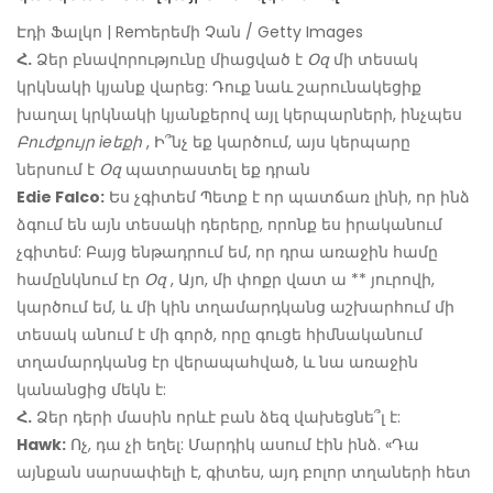
Էդի Ֆալկո | Remերեմի Չան / Getty Images
Հ.
Ձեր բնավորությունը միացված է
Օզ
մի տեսակ
կրկնակի կյանք վարեց: Դուք նաև շարունակեցիք
խաղալ կրկնակի կյանքերով այլ կերպարների, ինչպես
Բուժքույր ieեքի
, Ի՞նչ եք կարծում, այս կերպարը
ներսում է
Օզ
պատրաստել եք դրան
Edie Falco:
Ես չգիտեմ Պետք է որ պատճառ լինի, որ ինձ
ձգում են այն տեսակի դերերը, որոնք ես իրականում
չգիտեմ: Բայց ենթադրում եմ, որ դրա առաջին համը
համընկնում էր
Օզ
, Այո, մի փոքր վատ ա ** յուրովի,
կարծում եմ, և մի կին տղամարդկանց աշխարհում մի
տեսակ անում է մի գործ, որը գուցե հիմնականում
տղամարդկանց էր վերապահված, և նա առաջին
կանանցից մեկն է:
Հ.
Ձեր դերի մասին որևէ բան ձեզ վախեցնե՞լ է:
Hawk:
Ոչ, դա չի եղել: Մարդիկ ասում էին ինձ. «Դա
այնքան սարսափելի է, գիտես, այդ բոլոր տղաների հետ