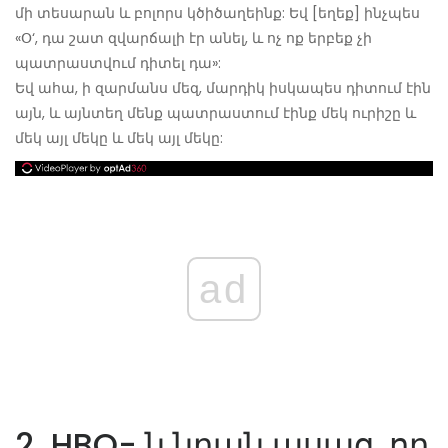
մի տեսարան և բոլորս կծիծաղեինք: Եվ [եղեք] ինչպես
«Օ‘, դա շատ զվարճալի էր անել, և ոչ ոք երբեք չի
պատրաստվում դիտել դա»:
Եվ ահա, ի զարմանս մեզ, մարդիկ իսկապես դիտում էին
այն, և այնտեղ մենք պատրաստում էինք մեկ ուրիշը և
մեկ այլ մեկը և մեկ այլ մեկը:
ad
2. HBO- ն նրան ասաց, որ