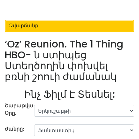
Զվարճանք
‘Oz’ Reunion. The 1 Thing
HBO- ն ստիպեց
Ստեղծողին փոխվել
բռնի շոուի ժամանակ
Ինչ Ֆիլմ Է Տեսնել:
Շաբաթվա
Օրը.
Ժանրը: