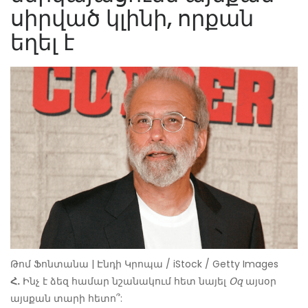
սիրված կլինի, որքան
եղել է
Թոմ Ֆոնտանա | Էնդի Կրոպա / iStock / Getty Images
Հ.
Ինչ է ձեզ համար նշանակում հետ նայել
Օզ
այսօր
այսքան տարի հետո՞: