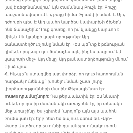
լավ է ռեզոնանսվում: Այն ժամանակ Բուշն էր: Բուշը
պաշտոնավարում էր, բայց հիմա Թրամփի նման է. Այո,
դժոխքի պես է: Այդ պահը կարծես կափարիչի ճիչերն
ինձ ճանաչեին: Դուք գիտեք, որ իմ կյանքը կարևոր է
մինչև Սև կյանքի կարևորությունը: Այդ
բանաստեղծությունը նման էր. «Ես պե՞տք է բռնության
դիմեմ, որպեսզի դու ճանաչես այն, ինչ ես ապրում եմ
կապոտի մեջ»: Այդ մեկը: Այդ բանաստեղծությունը մնում
է ինձ վրա:
Հ.
Ինչպե՞ս ստացվեց այդ փորձը, որ դուք հաղորդման
հարթակ ունենաք ՝ խոսելու նման շատ լուրջ
փորձառությունների մասին: Թերապե՞տտ էր:
muMs դրամաշնորհ:
Դա թերապևտիկ էր: Ես նկատի
ունեմ, որ դա իր ժամանակի առաջինն էր, իր տեսակի
մեջ առաջինը: Ես չգիտեմ `արդյո՞ք այն այս պահին
բուժական էր: Երբ հետ եմ նայում, գնում եմ. «Այո»:
Փառք Աստծո, որ ես ունեի դա անելու ունակություն,