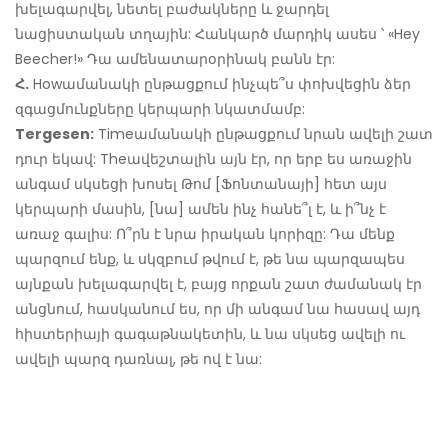
խելագարվել, նետել բաժակները և ջարդել
նացիստական ​​տղային: Հանկարծ մարդիկ ասես ՝ «Hey
Beecher!» Դա ամենատարօրինակ բանն էր:
Հ.
Howամանակի ընթացքում ինչպե՞ս փոխվեցին ձեր
զգացմունքները կերպարի նկատմամբ:
Tergesen:
Timeամանակի ընթացքում նրան ավելի շատ
դուր եկավ: Theավեշտալին այն էր, որ երբ ես առաջին
անգամ սկսեցի խոսել Թոմ [Ֆոնտանայի] հետ այս
կերպարի մասին, [նա] ամեն ինչ հանե՞լ է, և ի՞նչ է
առաջ գալիս: Ո՞րն է նրա իրական կորիզը: Դա մենք
պարզում ենք, և սկզբում թվում է, թե նա պարզապես
այնքան խելագարվել է, բայց որքան շատ ժամանակ էր
անցնում, հասկանում ես, որ մի անգամ նա հասավ այդ
հիստերիայի գագաթնակետին, և նա սկսեց ավելի ու
ավելի պարզ դառնալ, թե ով է նա: