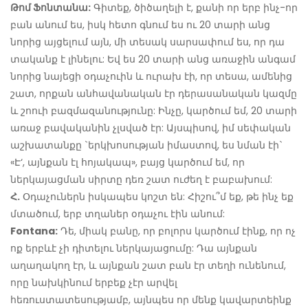
Թոմ Ֆոնտանա:
Գիտեք, ծիծաղելի է, քանի որ երբ ինչ-որ
բան անում ես, իսկ հետո գնում ես ու 20 տարի անց
նորից այցելում այն, մի տեսակ սարսափում ես, որ դա
տականք է լինելու: Եվ ես 20 տարի անց առաջին անգամ
նորից նայեցի օդաչուին և ուրախ էի, որ տեսա, ամենից
շատ, որքան անհավանական էր դերասանական կազմը
և շոուի բազմազանությունը: Ինչը, կարծում եմ, 20 տարի
առաջ բավականին չլսված էր: Այսպիսով, իմ սեփական
աշխատանքը `երկխոսության իմաստով, ես նման էի`
«Է‘, այնքան էլ հոյակապ», բայց կարծում եմ, որ
ներկայացման սիրտը դեռ շատ ուժեղ է բաբախում:
Հ.
Օդաչուներն իսկապես կոշտ են: Հիշու՞մ եք, թե ինչ եք
մտածում, երբ տղաներ օդաչու էին անում:
Fontana:
Դե, միակ բանը, որ բոլորս կարծում էինք, որ ոչ
ոք երբևէ չի դիտելու ներկայացումը: Դա այնքան
աղաղակող էր, և այնքան շատ բան էր տեղի ունենում,
որը նախկինում երբեք չէր արվել
հեռուստատեսությամբ, այնպես որ մենք կավարտեինք