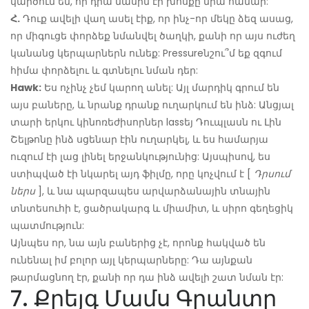
կարծում եմ, որ դրա մասին էր խոսքը նրա համար:
Հ.
Դուք ավելի վաղ ասել էիք, որ ինչ-որ մեկը ձեզ ասաց,
որ միգուցե փորձեք նմանվել ծաղկի, քանի որ այս ուժեղ
կանանց կերպարներն ունեք: Pressureնշու՞մ եք զգում
հիմա փորձելու և գտնելու նման դեր:
Hawk:
Ես ոչինչ չեմ կարող անել: Այլ մարդիկ գրում են
այս բաները, և նրանք դրանք ուղարկում են ինձ: Անցյալ
տարի երկու կինոռեժիսորներ lassեյ Դուպլասն ու Լին
Շելթոնը ինձ սցենար էին ուղարկել, և ես համարյա
ուզում էի լաց լինել երջանկությունից: Այսպիսով, ես
ստիպված էի նկարել այդ ֆիլմը, որը կոչվում է [
Դրսում
ներս
], և նա պարզապես արվարձանային տնային
տնտեսուհի է, ցածրակարգ և միամիտ, և սիրո գեղեցիկ
պատմություն:
Այնպես որ, նա այն բաներից չէ, որոնք հակված են
ունենալ իմ բոլոր այլ կերպարները: Դա այնքան
թարմացնող էր, քանի որ դա ինձ ավելի շատ նման էր:
7. Քրեյգ Մամս Գրանտը