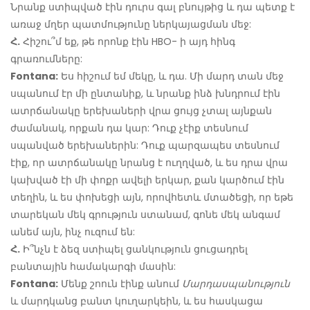
Նրանք ստիպված էին դուրս գալ բնույթից և դա պետք է
առաջ մղեր պատմությունը ներկայացման մեջ:
Հ.
Հիշու՞մ եք, թե որոնք էին HBO- ի այդ հինգ
գրառումները:
Fontana:
Ես հիշում եմ մեկը, և դա. Մի մարդ տան մեջ
սպանում էր մի ընտանիք, և նրանք ինձ խնդրում էին
ատրճանակը երեխաների վրա ցույց չտալ այնքան
ժամանակ, որքան դա կար: Դուք չէիք տեսնում
սպանված երեխաներին: Դուք պարզապես տեսնում
էիք, որ ատրճանակը նրանց է ուղղված, և ես դրա վրա
կախված էի մի փոքր ավելի երկար, քան կարծում էին
տեղին, և ես փոխեցի այն, որովհետև մտածեցի, որ եթե
տարեկան մեկ գրություն ստանամ, գոնե մեկ անգամ
անեմ այն, ինչ ուզում են:
Հ.
Ի՞նչն է ձեզ ստիպել ցանկություն ցուցադրել
բանտային համակարգի մասին:
Fontana:
Մենք շոուն էինք անում
Մարդասպանություն
և մարդկանց բանտ կուղարկեին, և ես հասկացա