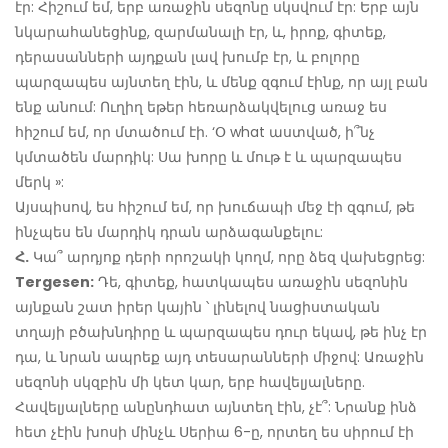
էր: Հիշում եմ, երբ առաջին սեզոնը սկսվում էր: Երբ այն
նկարահանեցինք, զարմանալի էր, և, իրոք, գիտեք,
դերասանների այդքան լավ խումբ էր, և բոլորը
պարզապես այնտեղ էին, և մենք զգում էինք, որ այլ բան
ենք անում: Ուղիղ եթեր հեռարձակվելուց առաջ ես
հիշում եմ, որ մտածում էի. ‘Օ what աստված, ի՞նչ
կմտածեն մարդիկ: Սա խորը և մութ է և պարզապես
մերկ »:
Այսպիսով, ես հիշում եմ, որ խուճապի մեջ էի զգում, թե
ինչպես են մարդիկ դրան արձագանքելու:
Հ.
Կա՞ արդյոք դերի որոշակի կողմ, որը ձեզ վախեցրեց:
Tergesen:
Դե, գիտեք, հատկապես առաջին սեզոնին
այնքան շատ իրեր կային ՝ լինելով նացիստական ​​
տղայի բծախնդիրը և պարզապես դուր եկավ, թե ինչ էր
դա, և նրան ապրեք այդ տեսարանների միջով: Առաջին
սեզոնի սկզբին մի կետ կար, երբ հավելյալները.
Հավելյալները անընդհատ այնտեղ էին, չէ՞: Նրանք ինձ
հետ չէին խոսի մինչև Սերիա 6-ը, որտեղ ես սիրում էի