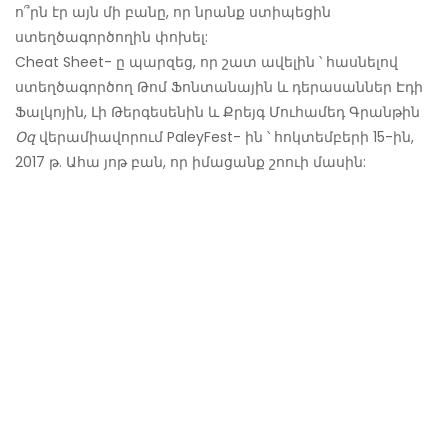
ո՞րն էր այն մի բանը, որ նրանք ստիպեցին
ստեղծագործողին փոխել:
Cheat Sheet- ը պարզեց, որ շատ ավելին ՝ հասնելով
ստեղծագործող Թոմ Ֆոնտանային և դերասաններ Էդի
Ֆալկոյին, Լի Թերգեսենին և Քրեյգ Մուհամեդ Գրանթին
Օզ
վերամիավորում PaleyFest- ին ՝ հոկտեմբերի 15-ին,
2017 թ. Ահա յոթ բան, որ իմացանք շոուի մասին: