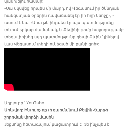
կանխելու համար:
«Սա սկսվեց որպես մի մարդ, ով Վեգասում իր ծննդյան
հանգստյան օրերին դավաճանել էր իր հղի կնոջը», -
ասում է նա: «Ահա թե ինչպես էր այս պատմությունը
տևում երկար ժամանակ, և Քեվինի թիմը հաջողությամբ
տեղափոխեց այդ պատմությունը դեպի Քևին ՝ լինելով
Լաս Վեգասում տեղի ունեցած մի բանի զոհ»:
Աղբյուրը ՝ YouTube
Առնչվող:
Ինչու ոչ ոք չի զարմանում Քեվին Հարթի
շորթման փորձի մասին
Jեքսոնը հետագայում բացատրում է, թե ինչպես է