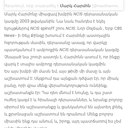
Գրառում, որը տարածել է
Մարկ Հարմոն
(@markharmonofficial_) Նոյ 12, 2018 ժամը 2:04 երեկոյան PST
Մարկ Հարմոնը միացավ խմբին
NCIS
դերասանական
կազմը 2003 թվականին: Նա նաև հանդես է եկել
ելույթներով
NCIS
spinoff շոու
NCIS: Նոր Օռլեան
, Երբ CBS
News- ի Gեյլ Քինգը խոսում է Հարմոնի աստղային
հզորության մասին, դերասանը ասաց, որ վարկը
պատկանում է ամբողջին
NCIS
դերասանական կազմը
Չնայած նա շոուի աստղն է, Հարմոնն ասում է, որ ինքը
վարկ է տալիս ամբողջ դերասանական կազմին.
Ես այս խմբի մի մասն եմ, այս թիմի մի մասը և այն
աշխատում է: Սկզբում դա այնքան դժվար էր, որ միակ
բանը, որի վրա մենք վերահսկողություն ունեինք,
աշխատանքն էր: Դա դեռ մնում է նույնը, և դա շատ
ուժեղ կազմ է և հիանալի դերասաններ, և նրանք բոլորը
սիրում են աշխատանքը և ցանկանում են այնտեղ լինել,
և քրտնաջան աշխատում են դրանում: Մենք բոլորս
միասին ենք դա անում, և, իրոք, այդ պատճառով ես չեմ