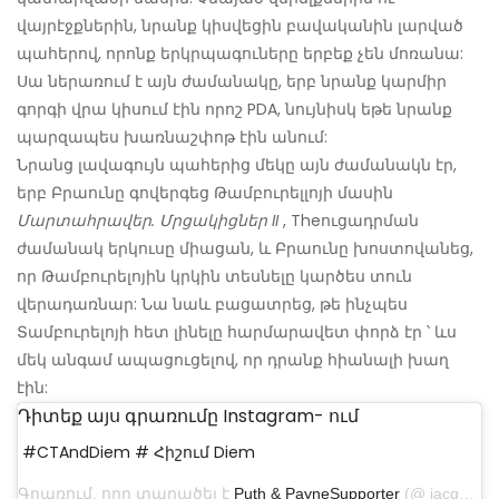
վայրէջքներին, նրանք կիսվեցին բավականին լարված
պահերով, որոնք երկրպագուները երբեք չեն մոռանա:
Սա ներառում է այն ժամանակը, երբ նրանք կարմիր
գորգի վրա կիսում էին որոշ PDA, նույնիսկ եթե նրանք
պարզապես խառնաշփոթ էին անում:
Նրանց լավագույն պահերից մեկը այն ժամանակն էր,
երբ Բրաունը գովերգեց Թամբուրելլոյի մասին
Մարտահրավեր. Մրցակիցներ II
, Theուցադրման
ժամանակ երկուսը միացան, և Բրաունը խոստովանեց,
որ Թամբուրելոյին կրկին տեսնելը կարծես տուն
վերադառնար: Նա նաև բացատրեց, թե ինչպես
Տամբուրելոյի հետ լինելը հարմարավետ փորձ էր ՝ ևս
մեկ անգամ ապացուցելով, որ դրանք հիանալի խաղ
էին:
Դիտեք այս գրառումը Instagram- ում
#CTAndDiem # Հիշում Diem
Գրառում, որը տարածել է
Puth & PayneSupporter
(@ jacqueline_rose92) օգոստոսի 9, 2018-ին, առավոտյան 8:15 PDT