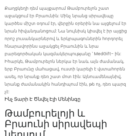
Քաղցկեղի դեմ պայքարում Թամբուրելոն շատ
աջակցում էր Բրաունին: Մինչ նրանց սիրավեպը
կարծես միշտ օդում էր, վերջին օրերին նա այցելում էր
նրան հիվանդանոցում: Նա նույնիսկ կիսվել է իր այցից
որոշ լուսանկարներով և երկրպագուներին հորդորել
հնարավորինս աջակցել Բրաունին և նրա
բարեգործական կազմակերպությանը ՝ MedGift- ին:
Իհարկե, Թամբուրելոն ներկա էր նաև այն ժամանակ,
երբ Բրաունը մահացավ, ուստի կարելի է վստահորեն
ասել, որ նրանք դեռ շատ մոտ էին: Այնուամենայնիվ,
նրանք ժամանակին հանդիպում էին, թե ոչ, դեռ պարզ
չէ:
Ինչ Տարի Է Ծնվել Էլի Մենինգը
Թամբուրելոյի և
Բրաունի սիրավեպի
ներսում