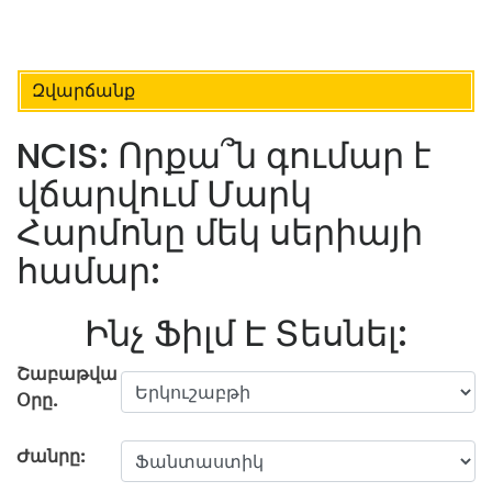
Զվարճանք
NCIS: Որքա՞ն գումար է
վճարվում Մարկ
Հարմոնը մեկ սերիայի
համար:
Ինչ Ֆիլմ Է Տեսնել:
Շաբաթվա
Օրը.
Ժանրը: