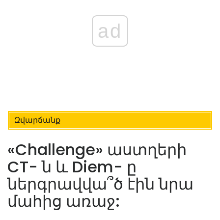
ad
Զվարճանք
«Challenge» աստղերի
CT- ն և Diem- ը
ներգրավվա՞ծ էին նրա
մահից առաջ: