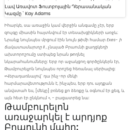
Լավ Առավոտ Ֆուտբոլային Դերասանական
Կազմը ՝ Kay Adams
Իհարկե, սա առաջին կամ վերջին անգամը չէր, երբ
զույգը միասին հայտնվում էր տեսախցիկների առջև:
Նրանք նույնպես մրցում էին նույն թիմի համար
Exes- ի
ճակատամարտը II
, չնայած Բրաունի քաղցկեղի
ախտորոշումը ստիպեց նրան թողնել
նկարահանումները: Երբ որ աջակցող գործընկերն էր,
Թամբուրելլոն նույնպես որոշեց հեռանալ սերիալից:
«Վերադառնալով` դա ինչ-որ մեկի
հարմարավետությունն է, ինչպես, երբ դու այդքան
անվստահ ես, [մեկը] բռնեց քո ձեռքը և օգնում էր քեզ, և
այն հետ էր ընկնում », - բացատրեց նա:
Թամբուրելոն
առաջարկել է արդյոք
Բրաունի մահը: