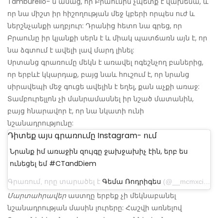
Tamburello- ն ասաց, որ Բրաունին չպետք է վախենա, և
որ նա միշտ իր հիշողության մեջ կբերի որպես ուժ և
ներշնչանքի աղբյուր: Դրանից հետո նա գրեց, որ
Բրաունը իր կյանքի սերն է և միակ պատճառն այն է, որ
նա ձգտում է ավելի լավ մարդ լինել:
Սրտանց գրառումը մեկն է առավել ոգեշնչող բաներից,
որ երբևէ կկարդաք, բայց նաև հուշում է, որ նրանց
սիրավեպի մեջ գուցե ավելին է եղել, քան աչքի առաջ:
Տամբուրելլոն չի մանրամասնել իր նշած մատանին,
բայց հնարավոր է, որ նա նկատի ունի
նշանադրությունը:
Դիտեք այս գրառումը Instagram- ում
Նրանք իմ առաջին զույգը ջախջախիչ էին, երբ ես
ունեցել եմ #CTandDiem
Գրառում, որը տարածել է
Գեմա Ռոդրիգես
(@__mcmxciii___) ապրիլի 26, 2017-ին, ժամը 8: 08-ին PDT
Մարտահրավեր
աստղը երբեք չի մեկնաբանել
նշանադրության մասին լուրերը: Հաշվի առնելով