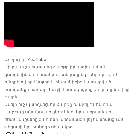
Աղբյուրը ՝ YouTube
Մի քանի շաբաթ անց Հարթը իր սոցիալական
ցանցերին մի տեսանյութ տեղադրեց ՝ ներողություն
խնդրելով իր կնոջից և ընտանիքից կատարված
հանցանքի համար: Նա չի հստակեցրել, թե կոնկրետ ինչ
է արել:
Ավելի ուշ պարզվեց, որ Հարթը խաբել է Մոնտիա
Սաբբագ անունով մի կնոջ հետ: Նրա սիրավեպի
հետևանքները գաղտնի արձանագրվել են նրանց Լաս
Վեգասի հյուրանոցի սենյակից: