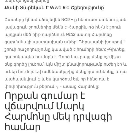
անի: վերցնել վարկը
Քանի Տարեկան Է Wwe Ric Շքեղությունը
Շատերը կհամաձայնվեն NCIS- ը հեռուստատեսության
լավագույն շոուներից մեկն է: Հարցին, թե ինչն է շոուն
այդքան մեծ հիթ դարձնում,
NCIS
աստղ Հարմոնը
զարմանալի պատասխան ուներ: Դերասանի խոսքով ՝
շոուի հաջողությունը կապված է հումորի հետ: «Գիտեք,
դա իսկապես հումորն է: Գործ կա, բայց մենք ոչ միշտ
ենք գործը լուծում: Այն միշտ բնավորությամբ ուժեղ էր և
ուներ հումոր: Եվ ամենասկզբից մենք դա ունեինք, և դա
պահպանվում է, և ես կարծում եմ, որ հենց դա է
փոփոխություն բերում », - ասաց Հարմոնը:
Որքան գումար է
վճարվում Մարկ
Հարմոնը մեկ դրվագի
համար