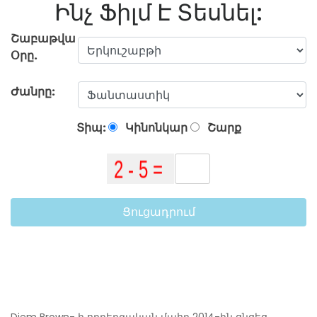
Ինչ Ֆիլմ Է Տեսնել:
Շաբաթվա
Օրը.
Ժանրը:
Տիպ:
Կինոնկար
Շարք
Ցուցադրում
Diem Brown- ի ողբերգական մահը 2014-ին ցնցեց