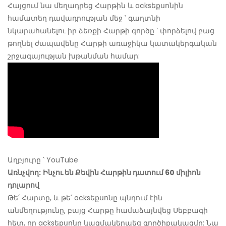
Հայցում նա մեղադրեց Հարթին և acksեքսոնին
համատեղ դավադրության մեջ ՝ գաղտնի
նկարահանելու իր ձեռքի Հարթի գործը ՝ փորձելով բաց
թողնել ժապավենը Հարթի առաջիկա կատակերգական
շրջագայության խթանման համար:
Աղբյուրը ՝ YouTube
Առնչվող:
Ինչու են Քեվին Հարթին դատում 60 միլիոն
դոլարով
Թե՛ Հարտը, և թե՛ acksեքսոնը պնդում էին
անմեղությունը, բայց Հարթը համաձայնվեց Սեբբագի
հետ, որ acksեքսոնը կազմակերպեց գործիքակազմը: Նա