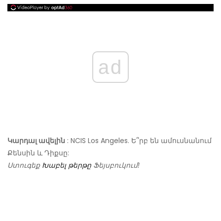
ad
Կարդալ ավելին
: NCIS Los Angeles. Ե՞րբ են ամուսնանում
Քենսին և Դիքսը:
Ստուգեք
Խաբել թերթը
Ֆեյսբուկում!