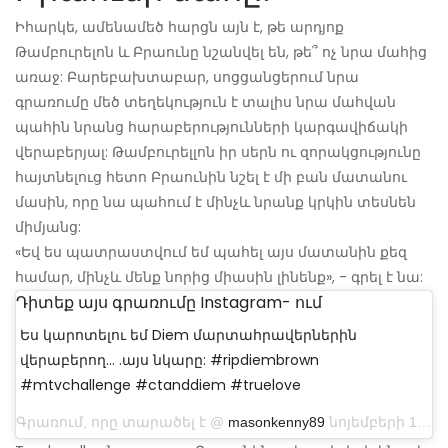
Իհարկե, ամենամեծ հարցն այն է, թե արդյոք
Թամբուրելոն և Բրաունը նշանվել են, թե՞ ոչ նրա մահից
առաջ: Բարեբախտաբար, սոցցանցերում նրա
գրառումը մեծ տեղեկություն է տալիս նրա մահվան
պահին նրանց հարաբերությունների կարգավիճակի
վերաբերյալ: Թամբուրելլոն իր սերն ու զորակցությունը
հայտնելուց հետո Բրաունին նշել է մի բան մատանու
մասին, որը նա պահում է մինչև նրանք կրկին տեսնեն
միմյանց:
«Եվ ես պատրաստվում եմ պահել այս մատանին քեզ
համար, մինչև մենք նորից միասին լինենք», - գրել է նա:
Դիտեք այս գրառումը Instagram- ում
Ես կարոտելու եմ Diem մարտահրավերներին
վերաբերող… .այս նկարը: #ripdiembrown
#mtvchallenge #ctanddiem #truelove
Գրառում, որը տարածել է @
masonkenny89
նոյեմբերի 15-ին, ժամը 11: 52-ին PST- ն