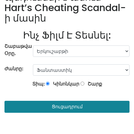
Hart’s Cheating Scandal-
ի մասին
Ինչ Ֆիլմ Է Տեսնել:
Շաբաթվա
Օրը.
Ժանրը:
Տիպ:
Կինոնկար
Շարք
Ցուցադրում