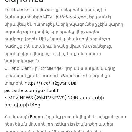
Tamburello- ն և Brown- ը ի սկզբանե հատեցին
ճանապարհները MTV- ի
Մենամարտ
, Երկուսն էլ
սիրավեպ են հարուցել, և երկրպագուները չէին կարող
սպասել այն պահին, երբ նրանք վերջապես
համբուրվեցին: Մինչ նրանց հետևորդները միշտ
հաճույք էին ստանում նրանց միասին տեսնելուց,
նրանց սիրավեպը ոչ այլ ինչ էր, քան սահուն
նավարկություն:
CT And Diem- ի «Challenge» դերասանական կազմը
արձագանքում է հատուկ «Bloodlines» հարգանքի
տուրքին
https://t.co/Ft2gwSnCDB
pic.twitter.com/ga7iEanlrT
- MTV NEWS (@MTVNEWS)
2016 թվականի
հունվարի 14-ը
Համաձայն
Bռռոց
, նրանք բաժանվեցին և այնքան շատ
հետ եկան միասին, որ դժվար էր էջանիշեր պահել
կատարվածի մասին: Չնայած վերելքներին ու