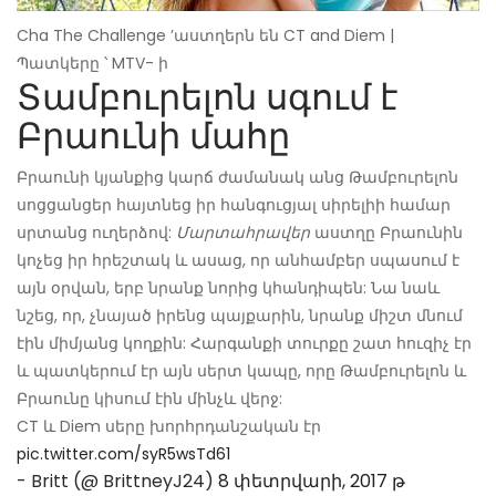
Cha The Challenge ’աստղերն են CT and Diem |
Պատկերը ՝ MTV- ի
Տամբուրելոն սգում է
Բրաունի մահը
Բրաունի կյանքից կարճ ժամանակ անց Թամբուրելոն
սոցցանցեր հայտնեց իր հանգուցյալ սիրելիի համար
սրտանց ուղերձով:
Մարտահրավեր
աստղը Բրաունին
կոչեց իր հրեշտակ և ասաց, որ անհամբեր սպասում է
այն օրվան, երբ նրանք նորից կհանդիպեն: Նա նաև
նշեց, որ, չնայած իրենց պայքարին, նրանք միշտ մնում
էին միմյանց կողքին: Հարգանքի տուրքը շատ հուզիչ էր
և պատկերում էր այն սերտ կապը, որը Թամբուրելոն և
Բրաունը կիսում էին մինչև վերջ:
CT և Diem սերը խորհրդանշական էր
pic.twitter.com/syR5wsTd61
- Britt (@ BrittneyJ24)
8 փետրվարի, 2017 թ