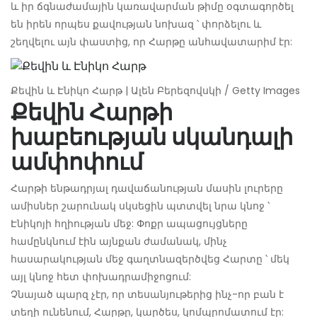
և իր ճգնաժամային կառավարման թիմը օգտագործել
են իրեն որպես քավության նոխազ ՝ փորձելու և
շեղվելու այն փաստից, որ Հարթը անհավատարիմ էր:
Քեվին և Էնիկո Հարթ | Ալեն Բերեզովսկի / Getty Images
Քեվին Հարթի
խաբեության սկանդալի
ամփոփում
Հարթի ենթադրյալ դավաճանության մասին լուրերը
ամիսներ շարունակ սկսեցին պտտվել նրա կնոջ ՝
Էնիկոյի հղիության մեջ: Փոքր ապացույցները
համընկնում էին այնքան ժամանակ, մինչ
հասարակության մեջ գաղտնազերծվեց Հարտը ՝ մեկ
այլ կնոջ հետ փոխադրամիջոցում:
Չնայած պարզ չէր, որ տեսանյութերից ինչ-որ բան է
տեղի ունենում, Հարթը, կարծես, կոմպրոմատում էր: