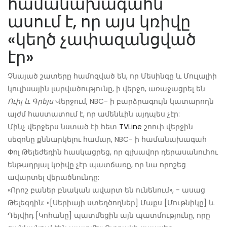
համանախագահն
ասում է, որ այս կռիվը
«կեղծ չափազանցված
էր»
Չնայած շատերը համոզված են, որ Մեսինգը և Մուլալիի
կուլիսային լարվածությունը, ի վերջո, առաջացրել են
Ուիլ և Գրեյս
Վերջում, NBC- ի բարձրագույն կատարողն
այժմ հաստատում է, որ ամենևին այդպես չէր:
Մինչ վերջերս նստած էի հետ
TVLine
շոուի վերջին
սեզոնը քննարկելու համար, NBC- ի համանախագահ
Փոլ Թելեժեդին հասկացրեց, որ գլխավոր դերասանուհու
ենթադրյալ կռիվը չէր պատճառը, որ նա որոշեց
ավարտել վերածնունդը:
«Որոշ բաներ բնական ավարտ են ունենում», - ասաց
Թելեգդին: «[Սերիայի ստեղծողներ] Մաքս [Մութնիկը] և
Դեյվիդ [Կոհանը] պատմեցին այն պատմությունը, որը