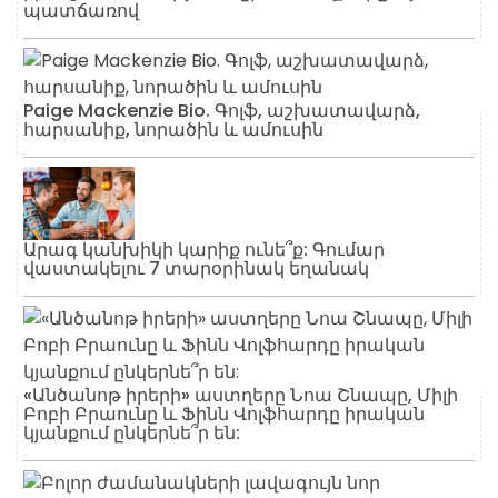
պատճառով
Paige Mackenzie Bio. Գոլֆ, աշխատավարձ,
հարսանիք, նորածին և ամուսին
Արագ կանխիկի կարիք ունե՞ք: Գումար
վաստակելու 7 տարօրինակ եղանակ
«Անծանոթ իրերի» աստղերը Նոա Շնապը, Միլի
Բոբի Բրաունը և Ֆինն Վոլֆհարդը իրական
կյանքում ընկերնե՞ր են: