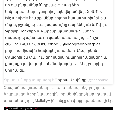
որ դա ընդամենը 10 դրվագ է, բայց ձեր ՝
երկրպագուների շնորհիվ, այն վերածվել է 3 ՏԱՐԻ:
Ինչպիսիcle հրաշք: Մենք բոլորս հավատարիմ ենք այս
մրցաշրջանը երբևէ լավագույնը դարձնելուն և Ուիլի,
Գրեյսի, Jackեքի և Կարենի պատմությունները
փաթաթել այնպես, որ զգան իմաստալից և ճիշտ:
ՇՆՈՐՀԱԿԱԼՈՒԹՅՈՒՆ @nbc և @bobgreenblattpics
բոլորիս միասին հավաքելու համար: Մեզ կրկին
փչացրել են փայլուն գրողներն ու պրոդյուսերները և
քաղաքի լավագույն անձնակազմը: Ես ձեզ բոլորիդ
սիրում եմ.
Գրառում, որը տարածել է
Դեբրա Մեսինգը
(@therealdebramessing) Jul 25, 2019 at 1:11 pm PDT
Չնայած նա լուսանկարում պիտակավորեց բոլորին,
երկրպագուները նկատեցին, որ Մեսինգը չկարողացավ
պիտակավորել Mullally- ին, ինչը մի փոքր կասկածելի էր: