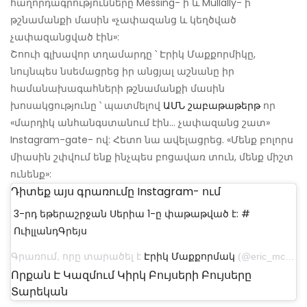
հաղորդագրությունները Messing- ի և Mullally- ի
թշնամանքի մասին «չափազանց և կեղծված
չափազանցված էին»:
Շոուի գլխավոր տղամարդը ՝ Էրիկ Մաքքորմիկը,
նույնպես նսեմացրեց իր անցյալ աշնանը իր
համանախագահների թշնամանքի մասին
խոսակցությունը ՝ պատմելով
ԱՄՆ շաբաթաթերթ
որ
«մարդիկ անհանգստանում էին… չափազանց շատ»
Instagram-gate- ով: Հետո նա ավելացրեց. «Մենք բոլորս
միասին շփվում ենք ինչպես բոցավառ տուն, մենք միշտ
ունենք»:
Դիտեք այս գրառումը Instagram- ում
3-րդ եթերաշրջան Սերիա 1-ը փաթաթված է: #
ՈւիլլանդԳրեյս
Գրառում, որը տարածել է
Էրիկ Մաքքորմակ
(@eric_mccormack) - ին Jul 17, 2019 at 8:48 pm PDT
Որքան Է Կազմում Կիրկ Բույսերի Բույսերը
Տարեկան