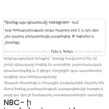
Դիտեք այս գրառումը Instagram- ում
Երբ Գոհաբանության օրվա հաջորդ օրն է, և դու դեռ
չես կարող տեղափոխվել բազմոցից: # Կգիտես և
շնորհքը
Գրառում, որը տարածել է
Ուիլ և Գրեյս
(@nbcwillandgrace) Նոյ 29, 2019 ժամը 8:10 am PST
Երկրպագուների խոսքով ՝ նրանք հավատում են, որ
շոուի ղեկավարը հոգնել էր աստղերի շարունակական
դրամատիզմից և, ի վերջո, որոշեցին դրա պատճառով
կացինը տալ ներկայացմանը:
Չնայած Մեսսինգը և Մուլալլին բավականին մայրիկ էին
մնում իրենց բարեկամության կարգավիճակի հարցում,
բայց դա դեռ չի խանգարել ստանդարտներին պտտվել:
NBC- ի