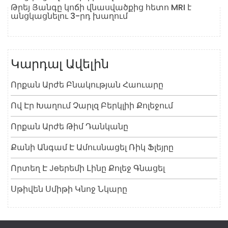
Թրեյ Յանգը կոճի վնասվածքից հետո MRI է
անցկացնելու 3-րդ խաղում
Կարդալ Ավելին
Որքան Արժե Բնակության Հաուարը
Ով Էր Խաղում Չարլզ Բերկլիի Քոլեջում
Որքան Արժե Թիմ Դանկանը
Քանի Անգամ Է Ամուսնացել Ռիկ Ֆլեյրը
Որտեղ Է Jeերեմի Լինը Քոլեջ Գնացել
Սթիվեն Սմիթի Կնոջ Նկարը