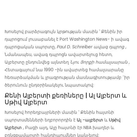
Խոսելով բարձրագույն կրթության մասին ՝ Քենին իր
դպրոցում լուսաբանել է Port Washington News- ի ավագ
դպրոցական սպորտը,
Paul D. Schreiber ավագ դպրոց
,
Նմանապես, ավագ դպրոցն ավարտելուց հետո,
Ալբերտը ընդունվեց այնտեղ
Նյու Յորքի համալսարան
,
Հետագայում նա 1990 -ին ավարտեց համալսարանը
հեռարձակման և լրագրության մասնագիտությամբ `իր
ծերունուն ընդօրինակելու նպատակով:
Քենի Ալբերտի քեռիները | Ալ Ալբերտ և
Սթիվ Ալբերտ
Խոսելով հորեղբայրների մասին ՝ Քենին հայտնի
սպորտսմենների եղբորորդին է
Ալ -ալբերտ
և
Սթիվ
Ալբերտ
, Բացի այդ, Ալը հայտնի էր NBA խաղեր և
բռնցքամարտի հանդիպումներ կանչելով: