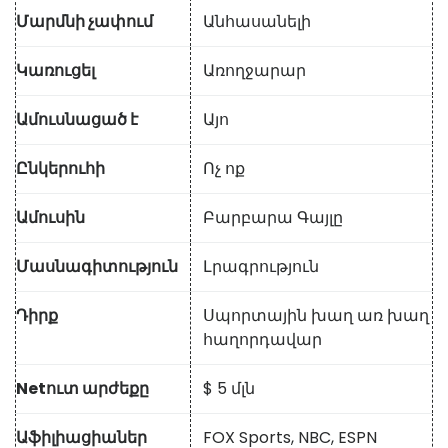
Մարմնի չափում
Անհասանելի
Կառուցել
Առողջարար
Ամուսնացած է
Այո
Ընկերուհի
Ոչ ոք
Ամուսին
Բարբարա Գայլը
Մասնագիտություն
Լրագրություն
Դիրք
Սպորտային խաղ առ խաղ
հաղորդավար
Netուտ արժեքը
$ 5 մլն
Աֆիլիացիաներ
FOX Sports, NBC, ESPN