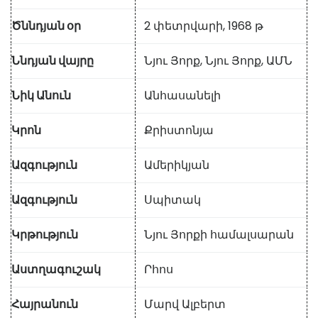
Ծննդյան օր
2 փետրվարի, 1968 թ
Ննդյան վայրը
Նյու Յորք, Նյու Յորք, ԱՄՆ
Նիկ Անուն
Անհասանելի
Կրոն
Քրիստոնյա
Ազգություն
Ամերիկյան
Ազգություն
Սպիտակ
Կրթություն
Նյու Յորքի համալսարան
Աստղագուշակ
Րհոս
Հայրանուն
Մարվ Ալբերտ