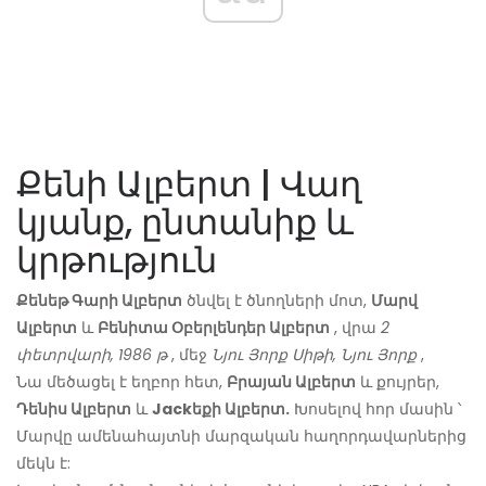
Քենի Ալբերտ | Վաղ
կյանք, ընտանիք և
կրթություն
Քենեթ Գարի Ալբերտ
ծնվել է ծնողների մոտ,
Մարվ
Ալբերտ
և
Բենիտա Օբերլենդեր Ալբերտ
, վրա
2
փետրվարի, 1986 թ
, մեջ
Նյու Յորք Սիթի, Նյու Յորք
,
Նա մեծացել է եղբոր հետ,
Բրայան Ալբերտ
և քույրեր,
Դենիս Ալբերտ
և
Jackեքի Ալբերտ.
Խոսելով հոր մասին ՝
Մարվը ամենահայտնի մարզական հաղորդավարներից
մեկն է: