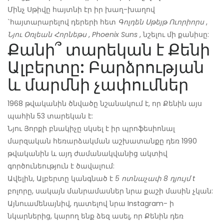
Մինչ Սթիվը հայտնի էր իր խաղ-խաղով
`հայտարարելով դերերի հետ
Գոլդեն Սթեյթ Ուորիորս
,
Նյու Օռլեան Հորնեթս
,
Phoenix Suns
, նշելու մի քանիսը:
Քանի՞ տարեկան է Քենի
Ալբերտը: Բարձրության
և մարմնի չափումներ
1968 թվականին ծնվածը նշանակում է, որ Քենին այս
պահին 53 տարեկան է:
Նյու Յորքի բնակիչը սկսել է իր պրոֆեսիոնալ
մարզական հեռարձակման աշխատանքը դեռ 1990
թվականին և այդ ժամանակվանից ակտիվ
գործունեություն է ծավալում:
Ավելին, Ալբերտը կանգնած է
5 ոտնաչափ 8 դյույմ t
բոլորը, սակայն մանրամասներ նրա քաշի մասին չկան:
Այնուամենայնիվ, դատելով նրա Instagram- ի
նկարներից, կարող ենք ձեզ ասել, որ Քենին դեռ