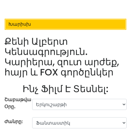
Խարիսխ
Քենի Ալբերտ
Կենսագրություն.
Կարիերա, զուտ արժեք,
հայր և FOX գործընկեր
Ինչ Ֆիլմ Է Տեսնել:
Շաբաթվա
Օրը.
Ժանրը: