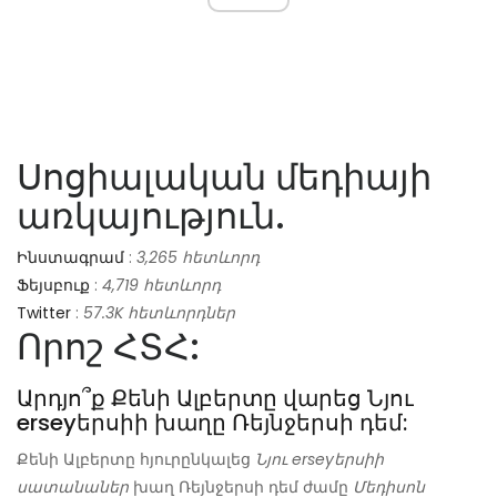
Սոցիալական մեդիայի
առկայություն.
Ինստագրամ
:
3,265 հետևորդ
Ֆեյսբուք
:
4,719 հետևորդ
Twitter
:
57.3K հետևորդներ
Որոշ ՀՏՀ:
Արդյո՞ք Քենի Ալբերտը վարեց Նյու
erseyերսիի խաղը Ռեյնջերսի դեմ:
Քենի Ալբերտը հյուրընկալեց
Նյու erseyերսիի
սատանաներ
խաղ Ռեյնջերսի դեմ ժամը
Մեդիսոն