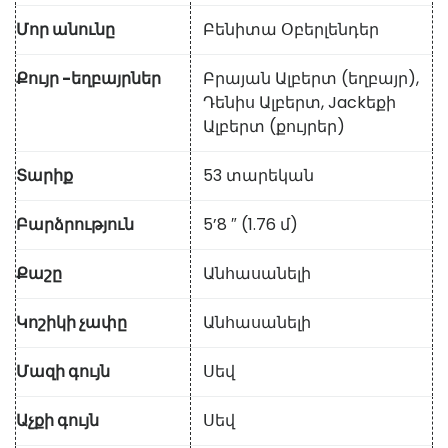
Մոր անունը
Բենիտա Օբերլենդեր
Քույր -եղբայրներ
Բրայան Ալբերտ (եղբայր),
Դենիս Ալբերտ, Jackեքի
Ալբերտ (քույրեր)
Տարիք
53 տարեկան
Բարձրություն
5’8 ″ (1.76 մ)
Քաշը
Անհասանելի
Կոշիկի չափը
Անհասանելի
Մազի գույն
Սեվ
Աչքի գույն
Սեվ