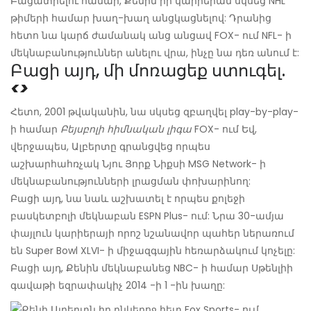
Բացատրելու համար, Քենին իր կարիերան սկսեց NHL
թիմերի համար խաղ-խաղ անցկացնելով: Դրանից
հետո նա կարճ ժամանակ անց անցավ FOX- ում NFL- ի
մեկնաբանություններ անելու վրա, ինչը նա դեռ անում է:
Բացի այդ, մի մոռացեք ստուգել.
<>
Հետո, 2001 թվականին, նա սկսեց զբաղվել play-by-play-
ի համար
Բեյսբոլի հիմնական լիգա
FOX- ում Եվ,
վերջապես, Ալբերտը գրանցվեց որպես
աշխարհահռչակ Նյու Յորք Նիքսի MSG Network- ի
մեկնաբանությունների լրացման փոխարինող:
Բացի այդ, նա նաև աշխատել է որպես քոլեջի
բասկետբոլի մեկնաբան ESPN Plus- ում: Նրա 30-ամյա
փայլուն կարիերայի որոշ նշանավոր պահեր ներառում
են Super Bowl XLVI- ի միջազգային հեռարձակում կոչելը:
Բացի այդ, Քենին մեկնաբանեց NBC- ի համար Սթենլիի
գավաթի եզրափակիչ 2014 -ի 1 -ին խաղը: