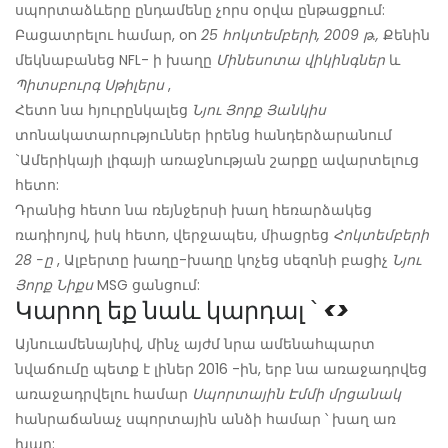
սպորտաձևերը ընդամենը չորս օրվա ընթացքում:
Բացատրելու համար, on
25 հոկտեմբերի, 2009 թ.,
Քենին
մեկնաբանեց NFL- ի խաղը
Մինեսոտա վիկինգներ
և
Պիտսբուրգ Սթիլերս
,
Հետո նա հյուրընկալեց
Նյու Յորք Յանկիս
տոնակատարություններ իրենց հանդերձարանում
`Ամերիկայի լիգայի առաջնության շարքը ավարտելուց
հետո:
Դրանից հետո նա ռեյնջերսի խաղ հեռարձակեց
ռադիոյով, իսկ հետո, վերջապես, միացրեց
Հոկտեմբերի
28 -ը
, Ալբերտը խաղը-խաղը կոչեց սեզոնի բացիչ
Նյու
Յորք Նիքս
MSG ցանցում:
Կարող եք նաև կարդալ ՝
<>
Այնուամենայնիվ, մինչ այժմ նրա ամենահպարտ
նվաճումը պետք է լիներ 2016 -ին, երբ նա առաջադրվեց
առաջադրվելու համար
Սպորտային Էմմի մրցանակ
հանրաճանաչ սպորտային անձի համար ՝ խաղ առ
խաղ: