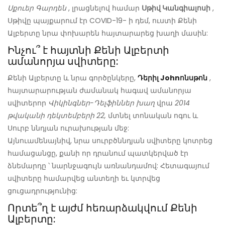
Սքուեր Գարդեն
, լրացնելով համար
Սթիվ Կանգիալոսի
,
Սթիվը պայքարում էր COVID-19- ի դեմ, ուստի Քենի
Ալբերտը նրա փոխարեն հայտարարեց խաղի մասին:
Ինչու՞ է հայտնի Քենի Ալբերտի
ամանորյա սվիտերը:
Քենի Ալբերտը և նրա գործընկերը,
Դերիլ Johnոնսթոն
,
հայտարարության ժամանակ հագավ ամանորյա
սվիտեր
որ
Վիկինգներ-Դելֆիններ խաղ
վրա
2014
թվականի դեկտեմբերի 22,
մտնել տոնական ոգու և
Սուրբ ննդյան ուրախության մեջ:
Այնուամենայնիվ, նրա սուրբծննդյան սվիտերը կոտրեց
համացանցը, քանի որ դրանում պատկերված էր
ձնեմարդը ՝ նարնջագույն առնանդամով: Հետագայում
սվիտերը համարվեց անտեղի եւ կտրվեց
ցուցադրությունից:
Որտե՞ղ է այժմ հեռարձակվում Քենի
Ալբերտը: