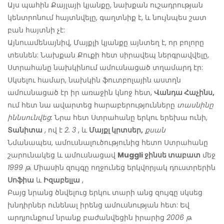
Այս պահին Քայլայի կյանքը, նախքան ուշադրության
կենտրոնում հայտնվելը, գաղտնիք է, և նույնպես շատ
բան հայտնի չէ:
Այնուամենայնիվ, Մայքլի կյանքը այնտեղ է, որ բոլորը
տեսնեն: Նախքան Քուքի հետ սիրավեպ ներգրավվելը,
Ստրահանը նախկինում ամուսնացած տղամարդ էր:
Սկսելու համար, նախկին ֆուտբոլային աստղն
ամուսնացած էր իր առաջին կնոջ հետ,
Վանդա Հաչինս,
ում հետ նա ավարտեց հարաբերությունները
տասնինը
իննսունվեց:
Նրա հետ Ստրահանը երկու երեխա ունի,
Տանիտա
, ով է
2. 3
, և
Մայքլ կրտսեր,
քսան
Նմանապես, ամուսնալուծությունից հետո Ստրահանը
շարունակեց և ամուսնացավ
Muggli ջինսե տաբատ
մեջ
1999 թ.
Միասին զույգը ողջունեց երկվորյակ դուստրերին
Սոֆիա
և
Իզաբելլա
,
Բայց նրանց ծնվելուց երկու տարի անց զույգը սկսեց
խնդիրներ ունենալ իրենց ամուսնության հետ: Եվ
արդյունքում նրանք բաժանվեցին իրարից
2006 թ.