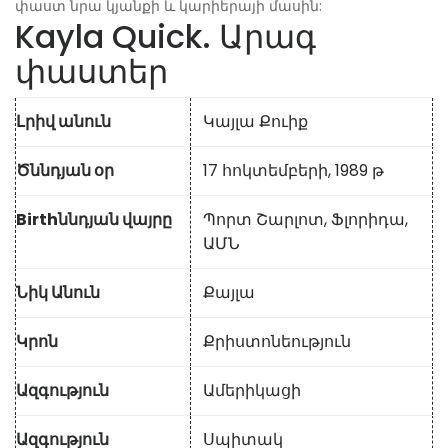
փաստ նրա կյանքի և կարիերայի մասին:
Kayla Quick. Արագ
փաստեր
Լրիվ անուն
Կայլա Քուիք
Ծննդյան օր
17 հոկտեմբերի, 1989 թ
Birthննդյան վայրը
Պորտ Շարլոտ, Ֆլորիդա,
ԱՄՆ
Նիկ Անուն
Քայլա
Կրոն
Քրիստոնեություն
Ազգություն
Ամերիկացի
Ազգություն
Սպիտակ