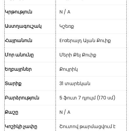
Կրթություն
N / A
Աստղագուշակ
Կշեռք
Հայրանուն
Eraերալդ Ալան Քուիք
Մոր անունը
Մերի Քեյ Քուիք
Եղբայրներ
Քույրիկ
Տարիք
31 տարեկան
Բարձրություն
5 ֆուտ 7 դյույմ (170 սմ)
Քաշը
N / A
Կոշիկի չափը
Շուտով թարմացվում է