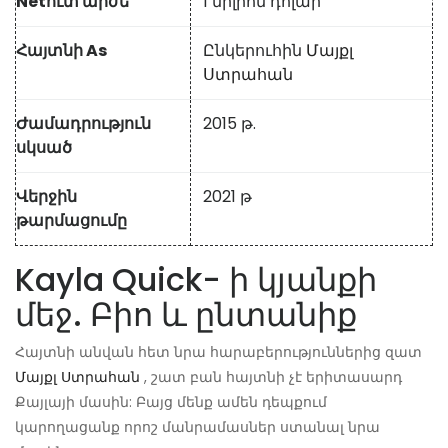
Netուտ արժե
1 միլիոն դոլար
Հայտնի As
Ընկերուհին
Մայքլ
Ստրահան
Ժամադրություն
2015 թ.
սկսած
Վերջին
2021 թ
թարմացումը
Kayla Quick- ի կյանքի
մեջ. Բիո և ընտանիք
Հայտնի անվան հետ նրա հարաբերություններից զատ
Մայքլ Ստրահան
, շատ բան հայտնի չէ երիտասարդ
Քայլայի մասին: Բայց մենք ամեն դեպքում
կարողացանք որոշ մանրամասներ ստանալ նրա