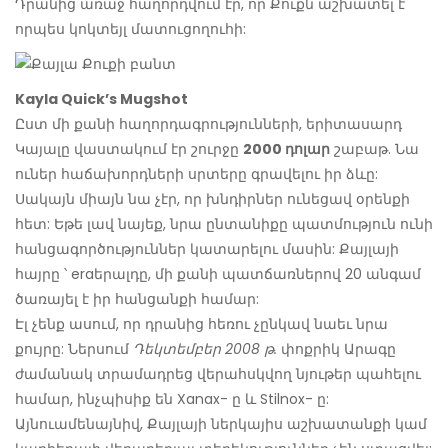
Դրանից առաջ հաղորդվում էր, որ Քուքն աշխատել է
որպես կոկտեյլ մատուցողուհի:
Kayla Quick’s Mugshot
Ըստ մի քանի հաղորդագրությունների, երիտասարդ
Կայալը վաստակում էր շուրջը
2000 դոլար
շաբաթ. Նա
ուներ հաճախորդների սրտերը գրավելու իր ձևը:
Սակայն միայն նա չէր, որ խնդիրներ ունեցավ օրենքի
հետ: Եթե ​​լավ նայեք, նրա ընտանիքը պատմություն ունի
հանցագործություններ կատարելու մասին: Քայլայի
հայրը ՝ eraերալդը, մի քանի պատճառներով 20 անգամ
ծառայել է իր հանցանքի համար:
Էլ չենք ասում, որ դրանից հեռու չընկավ նաեւ նրա
քույրը: Ներսում
Դեկտեմբեր 2008 թ.
փոքրիկ Արագը
ժամանակ տրամադրեց վերահսկվող նյութեր պահելու
համար, ինչպիսիք են Xanax- ը և Stilnox- ը:
Այնուամենայնիվ, Քայլայի ներկայիս աշխատանքի կամ