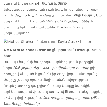
վարում է դրա spinoff
Սառա
և
Տորթ
Նմանապես, Ստրահան ունի նաև իր ցերեկային թոք-
շոուն
Ապրեք Քելիի ու Մայքլի հետ
հետ
Քելի Ռիպա
, Նա
վարում էր շոուն սկսած
2012-ից 2012 թվականներ
և
նույնիսկ երկու անգամ շահեց Daytime Emmy
մրցանակները:
GMA Star Michael Strahan ընկերուհու ՝ Kayla Quick- ի
հետ
Սակայն հայտնի հաղորդավարները շոուն թողեցին
ներս
2016 թվականը ՝ GMA- ին միանալու համար
լրիվ
դրույքով Չնայած էկրանին իր ժողովրդականությանը ՝
Մայքլը չսկսեց որպես մեդիա անձնավորություն:
Գուցե շատերը դա չգիտեն, բայց Մայքլը նախկին
արհեստավարժ ֆուտբոլիստ է, ով 15 տարի անցկացրել
է «Մադրիդի» կազմում
Ֆուտբոլի ազգային լիգայի (NFL)
Նյու Յորքի հսկաներ: