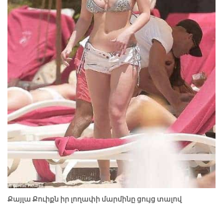
Քայլա Քուիքն իր լողափի մարմինը ցույց տալով