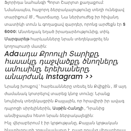
Ֆլորիդա նահանգի Պորտ Շարլոտ քաղաքում:
Նմանապես, հաջորդ ձերբակալությունը տեղի ունեցավ
տարիքում
18
, Պատճառը. Նա ներխուժեց իր հիվանդ
տատիկի տուն և գողացավ զարդեր, որոնց արժեքն էր
$
6000:
Անտեղյակ եղած իրադարձությունից, տիկ.
Մարգարեթ
հարևանները նրան տեղեկացրել են
կողոպուտի մասին:
Adaադա Քրոուլի Տարիքը,
հասակը, դաջվածքը, ծնողները,
ամուսինը, երեխաները,
անարժան, Instagram >>
Նրանց խոսքով ՝ հարեւանները տեսել են Քվիքին
, 18
այդ
ժամանակ կոտրելով տարեց կնոջ տունը: Նրանք
նույնիսկ տեղեկացրին Քայլային, որ հրավիրի իր ավագ
դպրոցի սիրելիներին,
Ասթին Հանդլի
, Դրանից
անմիջապես հետո նրան ձերբակալեցին:
Ինչ վերաբերում է իր կրթությանը, Քայլան կրթական
ինստիտուտի շրջանավարտ է, բայց դրանց վերաբերյալ