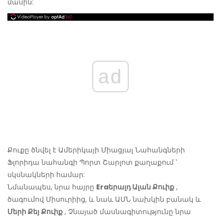
մասին:
ad
Քուքը ծնվել է Ամերիկայի Միացյալ Նահանգների
Ֆլորիդա նահանգի Պորտ Շարլոտ քաղաքում ՝
սկսնակների համար:
Նմանապես, նրա հայրը
Eraերալդ Ալան Քուիք
,
ծագումով Միսուրիից, և նաև ԱՄՆ նախկին բանակ և
Մերի Քեյ Քուիք
, Չնայած մասնագիտությունը նրա