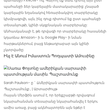
պահանջի FXNOW- ով: Կարող եք նաև դիտել այն ըստ
պահանջի ձեր կաբելային մատակարարից: չնայած
կաբելային եղանակով հեռարձակվող տարբերակը
կխմբագրվի, այն, ինչ դուք դիտում եք ըստ պահանջի
տեսանյութի, կլինի սկզբնական տարբերակը:
Անհասկանալի է, թե դրվագի որ տարբերակը հասանելի
կդառնա Amazon- ի և Google Play- ի նման
հարթակներում, բայց ենթադրաբար այն կլինի
չկտրվածը:
Ինչ Է Անում Իմաստուն Պողպատի Ամուսինը
Sarah Paulson- ը `
Ամերիկյան սարսափի պատմություն.
Պաշտամունք
, | Արտարժույթ
Ռայան Մերֆին ասում է, որ երեքշաբթի դրվագում
նկարահանման տեսարանը նկարահանվել է երկու
ամիս առաջ, բայց ակնհայտորեն այն եթեր է