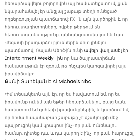
հեռարձակվելու բոլորովին այլ համատեքստում, քան
նկարահանվել էր անցյալ շաբաթ տեղի ունեցած
ողբերգության պատճառով: FX- ն այն կարծիքին է, որ
հեռուստադիտողները, ովքեր թերթում են
հեռուստատեսությունը, անհանգստանալու են Լաս
Վեգասի իրադարձություններին մոտ լինելու
պատճառով: Ռայան Մերֆին ունի
ավելի վաղ ասել էր
Entertainment Weekly- ին
որ նա ծայրաստիճան
հակասություն էր զգում, թե ինչպես կարգավորել այս
իրավիճակը:
Քանի Տարեկան Է Al Michaels Nbc
«Իմ տեսակետն այն էր, որ ես հավատում եմ, որ ես
իրավունք ունեմ այն ​​եթեր հեռարձակելու, բայց նաև
հավատում եմ զոհերի իրավունքներին, և կարծում եմ,
որ հիմա հավանաբար շաբաթը չէ մշակույթի մեջ
պայթուցիկ կամ կրակոտ ինչ-որ բան ունենալու
համար, դիտեք դա, և դա կարող է ինչ-որ բան հարուցել