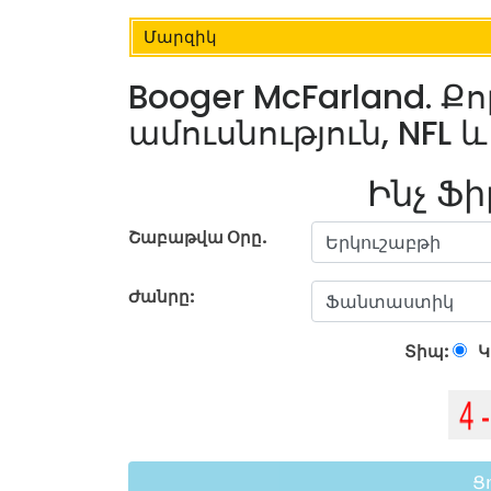
Մարզիկ
Booger McFarland. Քո
ամուսնություն, NFL 
Ինչ Ֆի
Շաբաթվա Օրը.
Ժանրը:
Տիպ:
Կ
Ց