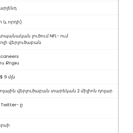
արլենդ
ր և որդի)
պանական լուծում NFL- ում
բոլի վերլուծաբան
ccaneers
ս Քոլթս
 9 մլն
լային վերլուծաբան տարեկան 2 միլիոն դոլար
,
Twitter- ը
երսի