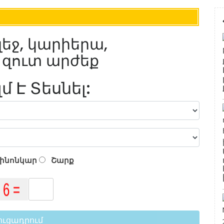
լեջ, կարիերա,
և զուտ արժեք
լմ Է Տեսնել:
ինոնկար
Շարք
ուցադրում