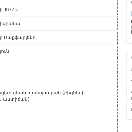
, 1977 թ
ուիզիանա
եր Մաքֆարլենդ
յուն
 պետական ​​համալսարան (բիզնեսի
 աստիճան)