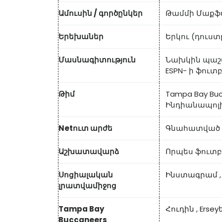
Ամուսին / գործընկեր
Թամմի Մաքֆ
Երեխաներ
Երկու (դուստ
Մասնագիտություն
Նախկին պաշտ
ESPN- ի ֆուտ
Թիմ
Tampa Bay Bu
Ինդիանապոլի
Netուտ արժե
Գնահատված $
Աշխատավարձ
Որպես ֆուտբո
Սոցիալական
Ինստագրամ
լրատվամիջոց
Tampa Bay
Հուդին
,
Ersey
Buccaneers