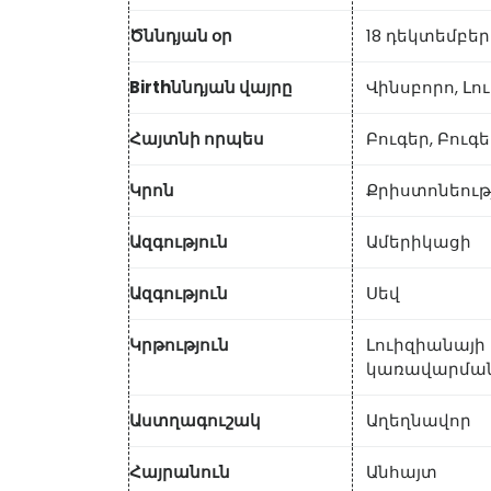
Ծննդյան օր
18 դեկտեմբերի
Birthննդյան վայրը
Վինսբորո, Լ
Հայտնի որպես
Բուգեր, Բուգ
Կրոն
Քրիստոնեութ
Ազգություն
Ամերիկացի
Ազգություն
Սեվ
Կրթություն
Լուիզիանայի
կառավարման
Աստղագուշակ
Աղեղնավոր
Հայրանուն
Անհայտ