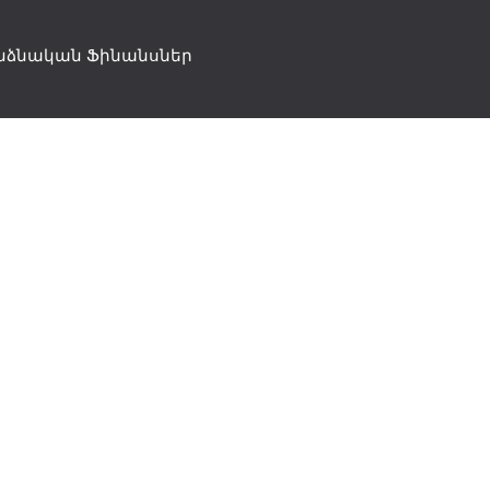
նձնական Ֆինանսներ