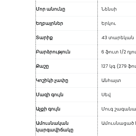
Մոր անունը
Նենսի
Եղբայրներ
Երկու
Տարիք
43 տարեկան
Բարձրություն
6 ֆուտ 1/2 դյո
Քաշը
127 կգ (279 ֆ
Կոշիկի չափը
Անհայտ
Մազի գույն
Սեվ
Աչքի գույն
Մուգ շագանա
Ամուսնական
Ամուսնացած 
կարգավիճակը