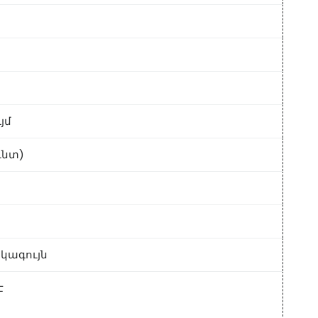
ւյմ
ունտ)
կագույն
է